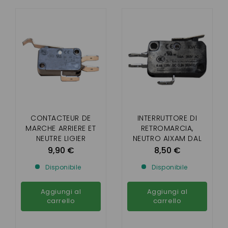
CONTACTEUR DE
INTERRUTTORE DI
MARCHE ARRIERE ET
RETROMARCIA,
NEUTRE LIGIER
NEUTRO AIXAM DAL
NOVA,XTOO,XTOO2,XT
2004, MICROCAR
9,90 €
8,50 €
OO MAX,JDM
MC2
Disponibile
Disponibile
ALBIZIA,ABACA,ALOES
ROXSY ,XHEOS
Aggiungi al
Aggiungi al
carrello
carrello