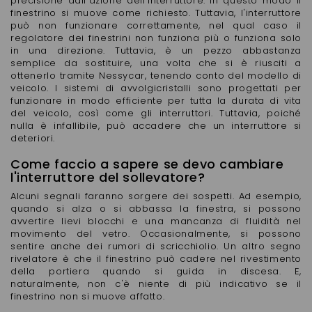
precisione dall'azione dell'interruttore. In questo modo il
finestrino si muove come richiesto. Tuttavia, l'interruttore
può non funzionare correttamente, nel qual caso il
regolatore dei finestrini non funziona più o funziona solo
in una direzione. Tuttavia, è un pezzo abbastanza
semplice da sostituire, una volta che si è riusciti a
ottenerlo tramite Nessycar, tenendo conto del modello di
veicolo. I sistemi di avvolgicristalli sono progettati per
funzionare in modo efficiente per tutta la durata di vita
del veicolo, così come gli interruttori. Tuttavia, poiché
nulla è infallibile, può accadere che un interruttore si
deteriori.
Come faccio a sapere se devo cambiare
l'interruttore del sollevatore?
Alcuni segnali faranno sorgere dei sospetti. Ad esempio,
quando si alza o si abbassa la finestra, si possono
avvertire lievi blocchi e una mancanza di fluidità nel
movimento del vetro. Occasionalmente, si possono
sentire anche dei rumori di scricchiolio. Un altro segno
rivelatore è che il finestrino può cadere nel rivestimento
della portiera quando si guida in discesa. E,
naturalmente, non c'è niente di più indicativo se il
finestrino non si muove affatto.