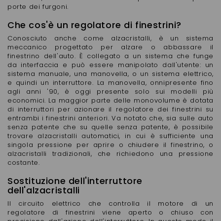
porte dei furgoni.
Che cos'è un regolatore di finestrini?
Conosciuto anche come alzacristalli, è un sistema
meccanico progettato per alzare o abbassare il
finestrino dell'auto. È collegato a un sistema che funge
da interfaccia e può essere manipolato dall'utente: un
sistema manuale, una manovella, o un sistema elettrico,
e quindi un interruttore. La manovella, onnipresente fino
agli anni '90, è oggi presente solo sui modelli più
economici. La maggior parte delle monovolume è dotata
di interruttori per azionare il regolatore dei finestrini su
entrambi i finestrini anteriori. Va notato che, sia sulle auto
senza patente che su quelle senza patente, è possibile
trovare alzacristalli automatici, in cui è sufficiente una
singola pressione per aprire o chiudere il finestrino, o
alzacristalli tradizionali, che richiedono una pressione
costante.
Sostituzione dell'interruttore
dell'alzacristalli
Il circuito elettrico che controlla il motore di un
regolatore di finestrini viene aperto o chiuso con