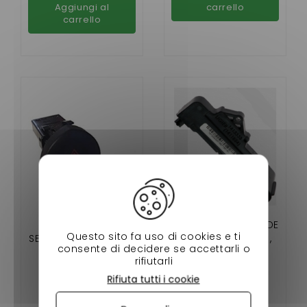
Aggiungi al
carrello
carrello
INTERRUTTORE DI
CAPTEUR DE LEVIER DE
Questo sito fa uso di cookies e ti
SEGNALAZIONE AIXAM
VITESSE LIGIER IXO ,
consente di decidere se accettarli o
CITY, GTO,
J50 ,FLEX , MGO
rifiutarli
CROSSLINE,
3/4/5/6 , DUÉ
19,90 €
43,90 €
Rifiuta tutti i cookie
CROSSOVER (GAMMA
2/3/4/5/6
Disponibile
Disponibile
IMPULSE, VISION,