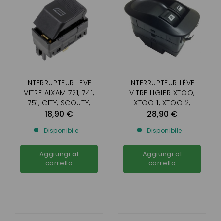
INTERRUPTEUR LEVE
INTERRUPTEUR LÈVE
VITRE AIXAM 721, 741,
VITRE LIGIER XTOO,
751, CITY, SCOUTY,
XTOO 1, XTOO 2,
CROSSLINE, ROADLINE
XTOO S, XTOO R,
18,90 €
28,90 €
(MODELE AVANT
XTOO RS, OPTIMAX,
Disponibile
Disponibile
2010)
IXO, JS 50,
MICROCAR MGO 3,
MGO 4
Aggiungi al
Aggiungi al
carrello
carrello