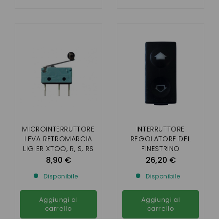
MICROINTERRUTTORE
INTERRUTTORE
LEVA RETROMARCIA
REGOLATORE DEL
LIGIER XTOO, R, S, RS
FINESTRINO
OPTIMAX, IXO, JS 50,
MICROCAR MC1 , MC2
8,90 €
26,20 €
JS RC, MICROCAR
Disponibile
Disponibile
MGO1, 2, 3, 4 , F8C,
M8, CARGO
Aggiungi al
Aggiungi al
carrello
carrello