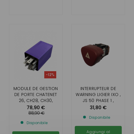
-12%
MODULE DE GESTION
INTERRUPTEUR DE
DE PORTE CHATENET
WARNING LIGIER IXO ,
26, CH28, CH30,
JS 50 PHASE 1 ,
CH32,CH33, PICKUP,
MICROCAR MGO3 ,
78,90 €
31,80 €
SPORTEEVO
DUE 2 P85 , JDM
88,90 €
Disponibile
XHEOS
Disponibile
Aggiungi al