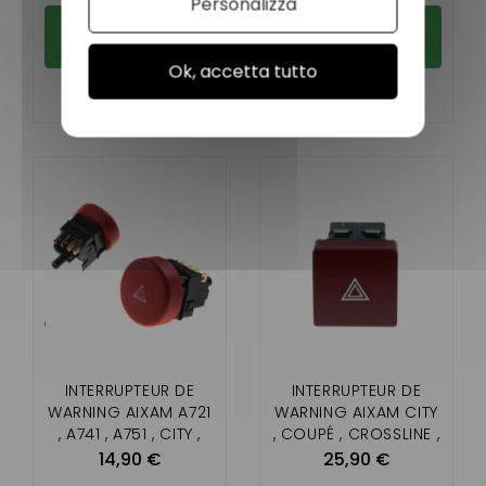
SENSATION)
Personalizza
Aggiungi al
Aggiungi al
carrello
carrello
Ok, accetta tutto
INTERRUPTEUR DE
INTERRUPTEUR DE
WARNING AIXAM A721
WARNING AIXAM CITY
, A741 , A751 , CITY ,
, COUPÉ , CROSSLINE ,
ROADLINE , SCOUTY ,
CROSSOVER (
14,90 €
25,90 €
CROSSLINE
GAMME SENSATION