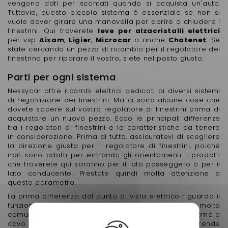
vengono dati per scontati quando si acquista un'auto.
Tuttavia, questo piccolo sistema è essenziale se non si
vuole dover girare una manovella per aprire o chiudere i
finestrini. Qui troverete
leve per alzacristalli elettrici
per vsp
Aixam
,
Ligier
,
Microcar
o anche
Chatenet
. Se
state cercando un pezzo di ricambio per il regolatore del
finestrino per riparare il vostro, siete nel posto giusto.
Parti per ogni sistema
Nessycar offre ricambi elettrici dedicati ai diversi sistemi
di regolazione dei finestrini. Ma ci sono alcune cose che
dovete sapere sul vostro regolatore di finestrini prima di
acquistare un nuovo pezzo. Ecco le principali differenze
tra i regolatori di finestrini e le caratteristiche da tenere
in considerazione. Prima di tutto, assicuratevi di scegliere
la direzione giusta per il regolatore di finestrini, poiché
non sono adatti per entrambi gli orientamenti. I prodotti
che troverete qui saranno per il lato passeggero o per il
lato conducente. Prestate quindi molta attenzione a
questo parametro.
La prima differenza dal punto di vista elettrico riguarda il
funzionamento del sistema. Esistono due sistemi molto
comuni sul mercato degli alzacristalli elettrici: il sistema a
cavo e il sistema a forbice. Il sistema a cavo comprende