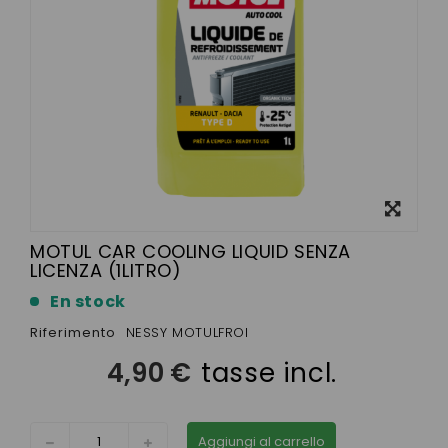
Visualizza
ingrandito
MOTUL CAR COOLING LIQUID SENZA
LICENZA (1LITRO)
En stock
Riferimento
NESSY MOTULFROI
4,90 €
tasse incl.
Aggiungi al carrello