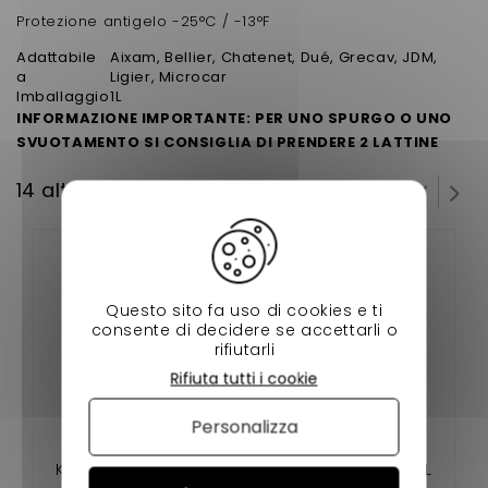
Protezione antigelo -25°C / -13°F
Adattabile
Aixam, Bellier, Chatenet, Dué, Grecav, JDM,
a
Ligier, Microcar
Imballaggio
1L
INFORMAZIONE IMPORTANTE: PER UNO SPURGO O UNO
SVUOTAMENTO SI CONSIGLIA DI PRENDERE 2 LATTINE
14 altri prodotti della stessa categoria:
Questo sito fa uso di cookies e ti
consente di decidere se accettarli o
rifiutarli
Rifiuta tutti i cookie
Personalizza
KIT DI MANUTENZIONE KUBOTA AIXAM (PRIMA DEL