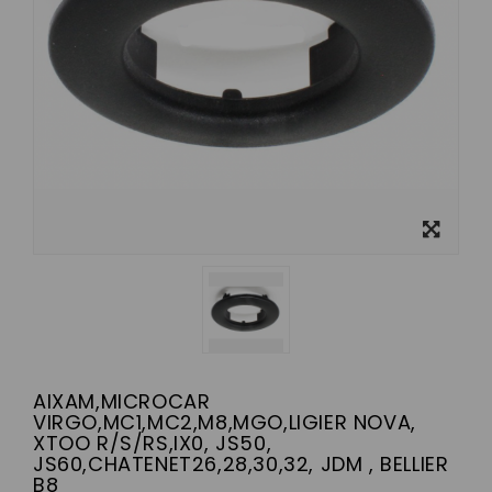
Visualizza
ingrandito
AIXAM,MICROCAR
VIRGO,MC1,MC2,M8,MGO,LIGIER NOVA,
XTOO R/S/RS,IX0, JS50,
JS60,CHATENET26,28,30,32, JDM , BELLIER
B8