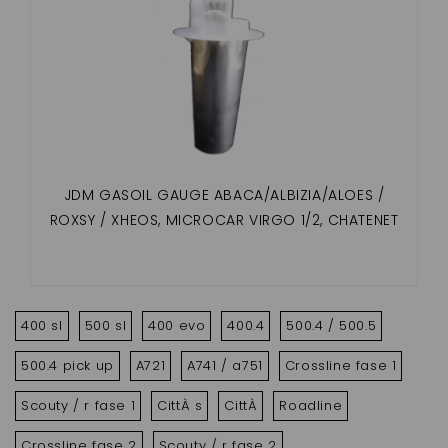
JDM GASOIL GAUGE ABACA/ALBIZIA/ALOES /
ROXSY / XHEOS, MICROCAR VIRGO 1/2, CHATENET
MEDIA, BAROODER
400 sl
500 sl
400 evo
400.4
500.4 / 500.5
500.4 pick up
A721
A741 / a751
Crossline fase 1
Scouty / r fase 1
CittÀ s
CittÀ
Roadline
Crossline fase 2
Scouty / r fase 2