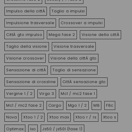
Impulso della cittÀ
Taglio a impulsi
Impulsione trasversale
Crossover a impulsi
CittÀ gto impulso
Mega fase 2
Visione della cittÀ
Taglio della visione
Visione trasversale
Visione crossover
Visione della cittÀ gto
Sensazione di cittÀ
Taglio di sensazione
Sensazione di crossline
CittÀ sensazione gto
Vergine 1 / 2
Virgo 3
Mc1 / mc2 fase 1
Mc1 / mc2 fase 2
Cargo
Mgo 1 / 2
M8
F8c
Nova
Xtoo 1 / 2
Xtoo max
Xtoo r / rs
Xtoo s
Optimax
Ixo
Js50 / js50l (fase 1)