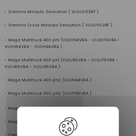
- Gamma Minauto Sensation ( VLGUV53BF )
- Gamma Cross Minauto Sensation ( VLGUV52BF )
- Mega Multitruck 400 ph1 (VLGH64VBA - VLGH74VBA -
VLGH84VBA - VLGH94VBA )
- Mega Multitruck 500 ph1 (VLGJ65VBA - VLGJ75VBA -
VLGJ85VBA - VLGJ95VBA )
- Mega Multitruck 400 ph2 (VLGN94VBA )
- Mega Multitruck 600 ph2 (VLGP96VBA )
- Mega D-Truck 400 ( VLGTV490FM )
- Mega D-Truck 600 ( VLGTV690FM )
- Camioncino D Aixam Pro ( VLGTV580FM )