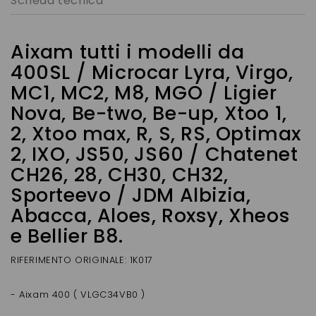
Scheda tecnica
Aixam tutti i modelli da
400SL / Microcar Lyra, Virgo,
MC1, MC2, M8, MGO / Ligier
Nova, Be-two, Be-up, Xtoo 1,
2, Xtoo max, R, S, RS, Optimax
2, IXO, JS50, JS60 / Chatenet
CH26, 28, CH30, CH32,
Sporteevo / JDM Albizia,
Abacca, Aloes, Roxsy, Xheos
e Bellier B8.
RIFERIMENTO ORIGINALE: 1K017
- Aixam 400 ( VLGC34VB0 )