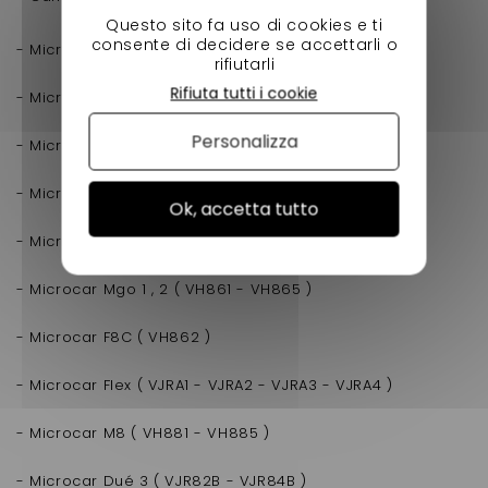
Questo sito fa uso di cookies e ti
consente di decidere se accettarli o
- Microcar Lyra ( VH8LY )
rifiutarli
Rifiuta tutti i cookie
- Microcar Virgo 1 , 2 , 3 ( VH840 - VH849 )
Personalizza
- Microcar MC1 ( VH851 - VH855 )
- Microcar MC2 ( VH852 - VH856 )
Ok, accetta tutto
- Microcar Cargo ( VJRJS40 )
- Microcar Mgo 1 , 2 ( VH861 - VH865 )
- Microcar F8C ( VH862 )
- Microcar Flex ( VJRA1 - VJRA2 - VJRA3 - VJRA4 )
- Microcar M8 ( VH881 - VH885 )
- Microcar Dué 3 ( VJR82B - VJR84B )