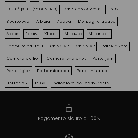
Js50 / js50l (fase 2 e 3)
Ch26 ch28 ch30
Ch32
Sporteevo
Albizia
Abaca
Montagna abaca
Aloes
Roxsy
Xheos
Minauto
Minauto ii
Croce minauto ii
Ch 26 v2
Ch 32 v2
Parte aixam
Camera bellier
Camera chatenet
Parte jdm
Parte ligier
Parte microcar
Parte minauto
Bellier b8
Js 60
Indicatore del carburante
Pagamento sicuro al 100%