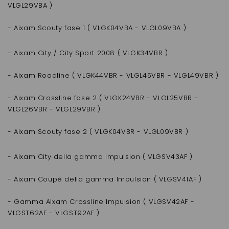
VLGL29VBA )
- Aixam Scouty fase 1 ( VLGK04VBA - VLGL09VBA )
- Aixam City / City Sport 2008 ( VLGK34VBR )
- Aixam Roadline ( VLGK44VBR - VLGL45VBR - VLGL49VBR )
- Aixam Crossline fase 2 ( VLGK24VBR - VLGL25VBR -
VLGL26VBR - VLGL29VBR )
- Aixam Scouty fase 2 ( VLGK04VBR - VLGL09VBR )
- Aixam City della gamma Impulsion ( VLGSV43AF )
- Aixam Coupé della gamma Impulsion ( VLGSV41AF )
- Gamma Aixam Crossline Impulsion ( VLGSV42AF -
VLGST62AF - VLGST92AF )