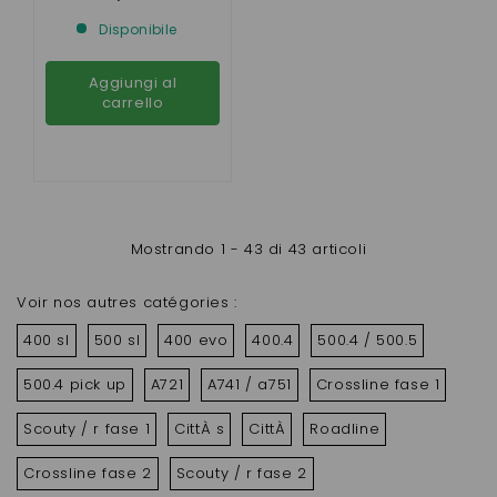
500.5, A721, A741,
Disponibile
A751, CITY, ROADLINE,
SCOUTY, CROSSLINE/
MEGA FA
Aggiungi al
carrello
Mostrando 1 - 43 di 43 articoli
Voir nos autres catégories :
400 sl
500 sl
400 evo
400.4
500.4 / 500.5
500.4 pick up
A721
A741 / a751
Crossline fase 1
Scouty / r fase 1
CittÀ s
CittÀ
Roadline
Crossline fase 2
Scouty / r fase 2