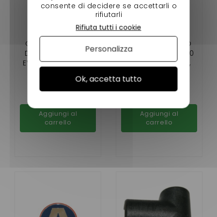
consente di decidere se accettarli o
rifiutarli
Rifiuta tutti i cookie
CERNIERA COFANO
CERNIERA COFANO
Personalizza
DESTRO AIXAM 400
SINISTRO AIXAM 400
EVO , 400.4 , 500.4 ,
EVO, 400.4, 500.4,
A721,A741,A751,SCOUT
A721, A741, A751,
9,00 €
9,00 €
Ok, accetta tutto
Y,ROADLINE,CROSSLIN
SCOUTY, ROADLINE,
Disponibile
Disponibile
E,CITY,GTO,CROSSOV
CROSSLINE, CITY,
ER
GTO, CROSSOVER
Aggiungi al
Aggiungi al
carrello
carrello