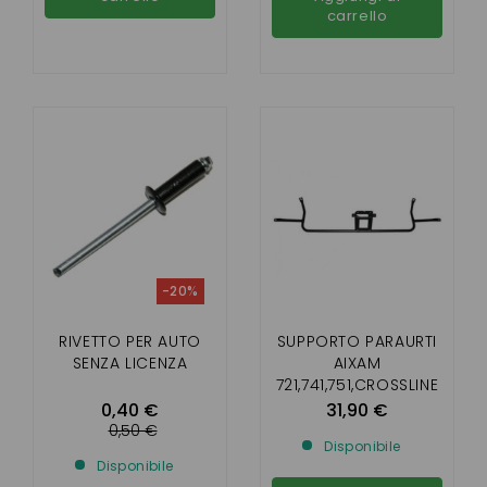
carrello
-20%
RIVETTO PER AUTO
SUPPORTO PARAURTI
SENZA LICENZA
AIXAM
721,741,751,CROSSLINE
1,SCOUTY 1
0,40 €
31,90 €
0,50 €
Disponibile
Disponibile