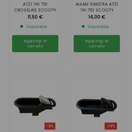
A721 741 751
AIXAM SINISTRA A721
CROSSLINE SCOOTY
741 751 SCOOTY
PHASE1
CROSSLINE FASE 1
11,50 €
14,00 €
Disponibile
Disponibile
Aggiungi al
Aggiungi al
carrello
carrello
-9%
-14%