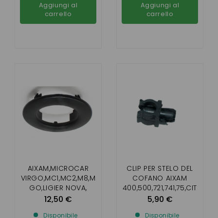
Aggiungi al
Aggiungi al
carrello
carrello
AIXAM,MICROCAR
CLIP PER STELO DEL
VIRGO,MC1,MC2,M8,M
COFANO AIXAM
GO,LIGIER NOVA,
400,500,721,741,75,CIT
XTOO R/S/RS,IX0,
Y,SCOUTY,CROSSLINE,
12,50 €
5,90 €
JS50,
ROADLINE
Disponibile
Disponibile
JS60,CHATENET26,28,
GTO,CROSSOVER