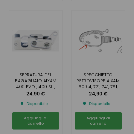
SERRATURA DEL
SPECCHIETTO
BAGAGLIAIO AIXAM
RETROVISORE AIXAM
400 EVO , 400 SL ,
500.4, 721, 741, 751,
400.4 , 500.4 , 500 S ,
SCOUTY, CITY,
24,90 €
24,90 €
A 721, A741 , A751 ,
ROADLINE, CROSSLINE
Disponibile
Disponibile
SCCOUTY 1 ,
(DESTRO E SINISTRO)
CROSSLINE 1
Aggiungi al
Aggiungi al
carrello
carrello