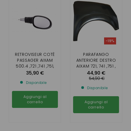
-19%
RETROVISEUR COTÈ
PARAFANGO
PASSAGER AIXAM
ANTERIORE DESTRO
500.4 ,721 ,741 ,751,
AIXAM 721, 741 ,751 ,
SCOUTY ,CITY
CROSSLINE E SCOUTY
35,90 €
44,90 €
,ROADLINE, CROSSLINE
FASE 1
54,90 €
Disponibile
Disponibile
Aggiungi al
carrello
Aggiungi al
carrello