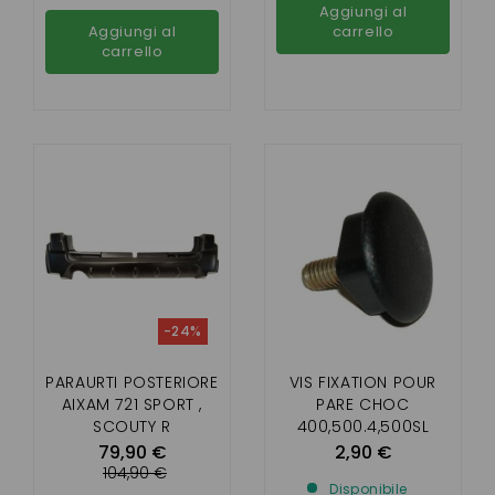
Aggiungi al
Aggiungi al
carrello
carrello
-24%
PARAURTI POSTERIORE
VIS FIXATION POUR
AIXAM 721 SPORT ,
PARE CHOC
SCOUTY R
400,500.4,500SL
,500.5,721,741,75,CITY
79,90 €
2,90 €
,SCOUTY
104,90 €
Disponibile
,CROSSLINE,ROADLINE