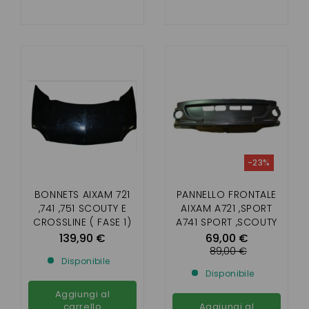
-23%
BONNETS AIXAM 721
PANNELLO FRONTALE
,741 ,751 SCOUTY E
AIXAM A721 ,SPORT
CROSSLINE ( FASE 1)
A741 SPORT ,SCOUTY
R (FASE 1)
139,90 €
69,00 €
89,00 €
Disponibile
Disponibile
Aggiungi al
carrello
Aggiungi al