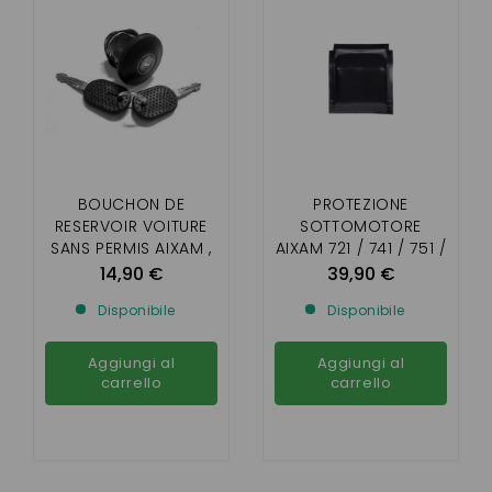
BOUCHON DE
PROTEZIONE
RESERVOIR VOITURE
SOTTOMOTORE
SANS PERMIS AIXAM ,
AIXAM 721 / 741 / 751 /
MICROCAR , LIGIER ,
CITY / ROADLINE /
14,90 €
39,90 €
CHATENET , JDM (
CROSSLINE / SCOUTY
Disponibile
Disponibile
AVEC CLEF)
PRIMA DEL 2010
Aggiungi al
Aggiungi al
carrello
carrello