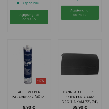
Disponibile
GTO,CROSSOVER
,MEGA
Aggiungi al
Aggiungi al
carrello
carrello
-17%
ADESIVO PER
PANNEAU DE PORTE
PARABREZZA 310 ML
EXTERIEUR AIXAM
DROIT AIXAM 721, 741,
751, CITY , ROADLINE
9,90 €
69,90 €