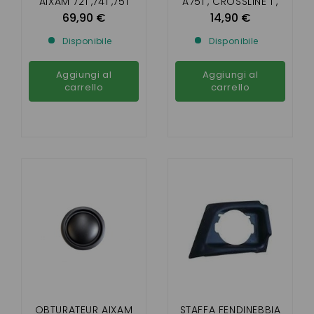
AIXAM 721 ,741 ,751
A751 , CROSSLINE 1 ,
,CITY , CROSSLINE,
SCOOTY 1
69,90 €
14,90 €
ROADLINE, SCOUTY
Disponibile
Disponibile
Aggiungi al
Aggiungi al
carrello
carrello
OBTURATEUR AIXAM
STAFFA FENDINEBBIA