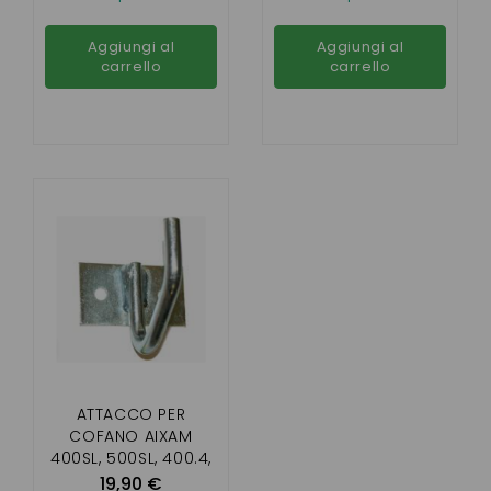
30,32, JDM , BELLIER
(GAMMA IMPULSI)
B8
Aggiungi al
Aggiungi al
carrello
carrello
ATTACCO PER
COFANO AIXAM
400SL, 500SL, 400.4,
400EVO, 500.4,
19,90 €