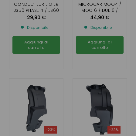
CONDUCTEUR LIGIER
MICROCAR MGO4 /
JS50 PHASE 4 / JS60
MGO 6 / DUE 6 /
/ JS66
LIGIER JS 60
29,90 €
44,90 €
Disponibile
Disponibile
Aggiungi al
Aggiungi al
carrello
carrello
-23%
-23%