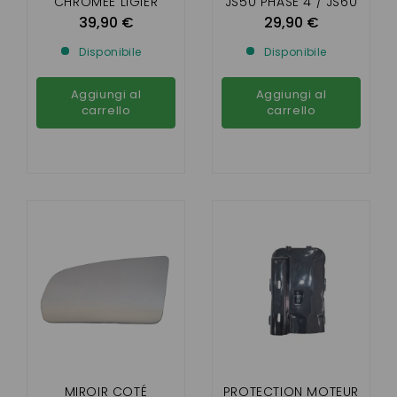
CHROMÉE LIGIER
JS50 PHASE 4 / JS60
JS50 , JS 50 L, JS 60
/ JS66
39,90 €
29,90 €
Disponibile
Disponibile
Aggiungi al
Aggiungi al
carrello
carrello
MIROIR COTÉ
PROTECTION MOTEUR