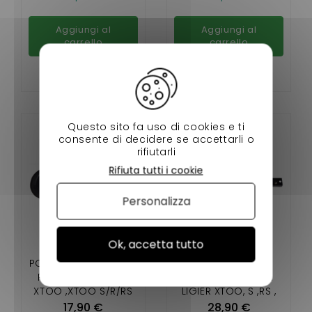
Aggiungi al
Aggiungi al
carrello
carrello
Questo sito fa uso di cookies e ti
consente di decidere se accettarli o
rifiutarli
Rifiuta tutti i cookie
Personalizza
Ok, accetta tutto
POIGNÉE INTÉRIEUR DE
TRAVERSE AVANT
PORTE NOIR LIGIER
SUPPORT MOTEUR
XTOO ,XTOO S/R/RS
LIGIER XTOO, S ,RS ,
,IXO/JS50, JS50
RS IXO , JS 50
17,90 €
28,90 €