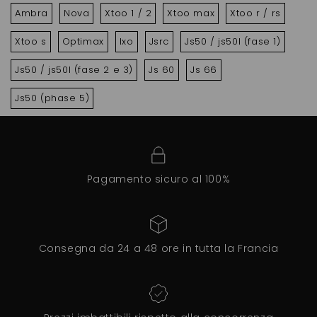
Ambra
Nova
Xtoo 1 / 2
Xtoo max
Xtoo r / rs
Xtoo s
Optimax
Ixo
Jsrc
Js50 / js50l (fase 1)
Js50 / js50l (fase 2 e 3)
Js 60
Js 66
Js50 (phase 5)
Pagamento sicuro al 100%
Consegna da 24 a 48 ore in tutta la Francia