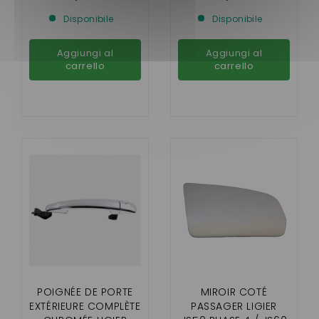
L,OPTIMAX,MICROCAR
,OPTIMAX , MICROCAR
Disponibile
Disponibile
MGO3 , CARGO,DUÉ
CARGO (MOTEUR
PROGRESS)
Aggiungi al
Aggiungi al
carrello
carrello
POIGNÉE DE PORTE
MIROIR COTÉ
EXTÉRIEURE COMPLÈTE
PASSAGER LIGIER