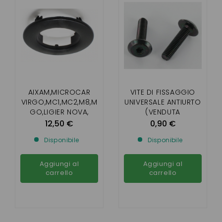
AIXAM,MICROCAR
VITE DI FISSAGGIO
VIRGO,MC1,MC2,M8,M
UNIVERSALE ANTIURTO
GO,LIGIER NOVA,
(VENDUTA
XTOO R/S/RS,IX0,
INDIVIDUALMENTE)
12,50 €
0,90 €
JS50,
Disponibile
Disponibile
JS60,CHATENET26,28,
30,32, JDM , BELLIER
B8
Aggiungi al
Aggiungi al
carrello
carrello