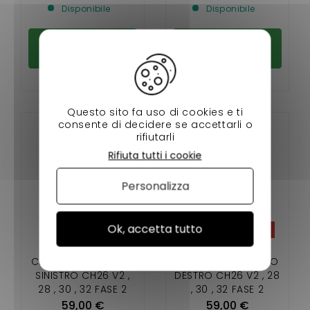
Disponibile
Disponibile
Aggiungi al
Aggiungi al
carrello
carrello
Questo sito fa uso di cookies e ti
consente di decidere se accettarli o
rifiutarli
Rifiuta tutti i cookie
Personalizza
Ok, accetta tutto
-15%
-15%
CHATENET SPECCHIO
CHATENET SPECCHIO
SINISTRO CH26 V2 ,
DESTRO CH26 V2 , 28
28 , 30 , 32 FASE 2
, 30 , 32 FASE 2
59,00 €
59,00 €