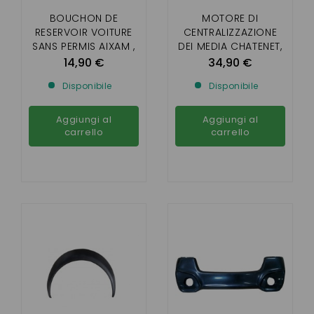
BOUCHON DE
MOTORE DI
RESERVOIR VOITURE
CENTRALIZZAZIONE
SANS PERMIS AIXAM ,
DEI MEDIA CHATENET,
MICROCAR , LIGIER ,
BAROODER, CH26,
14,90 €
34,90 €
CHATENET , JDM (
CH28, CH30, CH32
Disponibile
Disponibile
AVEC CLEF)
(PASSENGER)
Aggiungi al
Aggiungi al
carrello
carrello