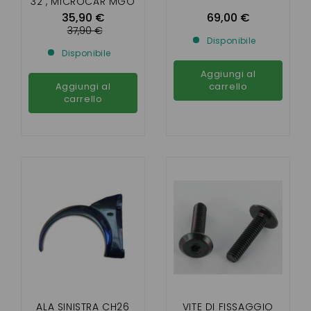
32 , MICROCAR MGO
1 , 2 , F8C , JDM
35,90 €
69,00 €
ABACA , ALOES ,
37,90 €
Disponibile
ROXSY , XHEOS ,
Disponibile
LIGIER JS RC
Aggiungi al
Aggiungi al
carrello
carrello
ALA SINISTRA CH26
VITE DI FISSAGGIO