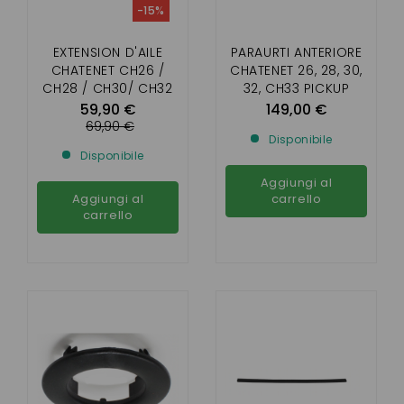
-15%
EXTENSION D'AILE
PARAURTI ANTERIORE
CHATENET CH26 /
CHATENET 26, 28, 30,
CH28 / CH30/ CH32
32, CH33 PICKUP
SPORTEEVO
59,90 €
149,00 €
(CARBONIO)
69,90 €
Disponibile
Disponibile
Aggiungi al
Aggiungi al
carrello
carrello