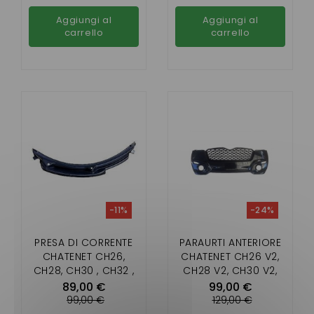
Aggiungi al
Aggiungi al
carrello
carrello
-11%
-24%
PRESA DI CORRENTE
PARAURTI ANTERIORE
CHATENET CH26,
CHATENET CH26 V2,
CH28, CH30 , CH32 ,
CH28 V2, CH30 V2,
PICKUP, SPORTEEVO
CH30 V2, PICKUP V2,
89,00 €
99,00 €
SPORTEEVO V2
99,00 €
129,00 €