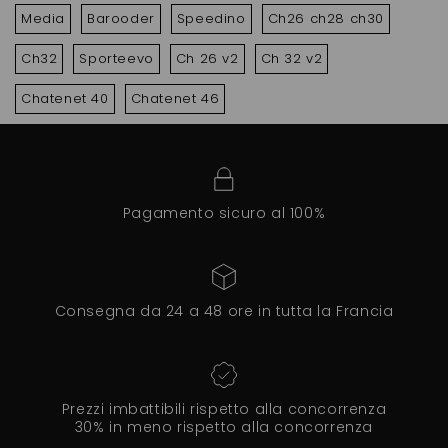
Media
Barooder
Speedino
Ch26 ch28 ch30
Ch32
Sporteevo
Ch 26 v2
Ch 32 v2
Chatenet 40
Chatenet 46
Pagamento sicuro al 100%
Consegna da 24 a 48 ore in tutta la Francia
Prezzi imbattibili rispetto alla concorrenza
30% in meno rispetto alla concorrenza