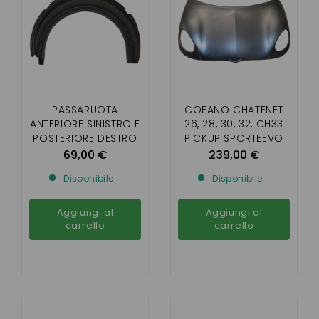
PASSARUOTA
COFANO CHATENET
ANTERIORE SINISTRO E
26, 28, 30, 32, CH33
POSTERIORE DESTRO
PICKUP SPORTEEVO
CHATENET 26 ,28, 30
(FASE 2)
69,00 €
239,00 €
,32 SPORTEEVO ,
Disponibile
Disponibile
PICKUP
Aggiungi al
Aggiungi al
carrello
carrello