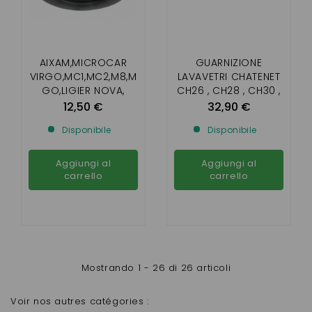
AIXAM,MICROCAR
GUARNIZIONE
VIRGO,MC1,MC2,M8,M
LAVAVETRI CHATENET
GO,LIGIER NOVA,
CH26 , CH28 , CH30 ,
XTOO R/S/RS,IX0,
CH32 , SPORTEEVO
12,50 €
32,90 €
JS50,
Disponibile
Disponibile
JS60,CHATENET26,28,
30,32, JDM , BELLIER
B8
Aggiungi al
Aggiungi al
carrello
carrello
Mostrando 1 - 26 di 26 articoli
Voir nos autres catégories :