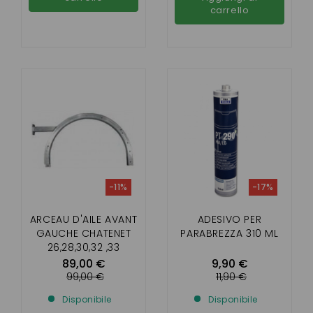
carrello
-11%
-17%
ARCEAU D'AILE AVANT
ADESIVO PER
GAUCHE CHATENET
PARABREZZA 310 ML
26,28,30,32 ,33
PICKUP , SPORTEEVO
89,00 €
9,90 €
99,00 €
11,90 €
Disponibile
Disponibile