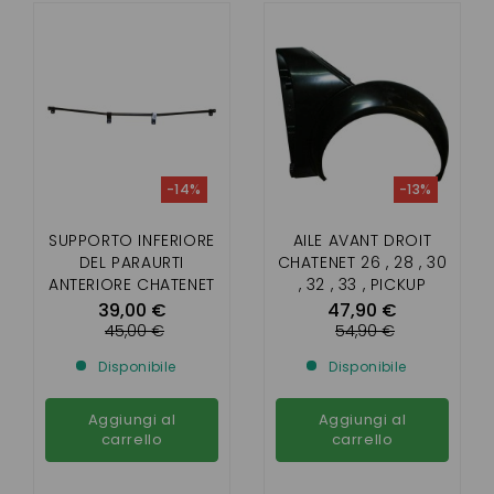
-14%
-13%
SUPPORTO INFERIORE
AILE AVANT DROIT
DEL PARAURTI
CHATENET 26 , 28 , 30
ANTERIORE CHATENET
, 32 , 33 , PICKUP
26,30,32 (FASE 1)
,SPORTEEVO
39,00 €
47,90 €
45,00 €
54,90 €
Disponibile
Disponibile
Aggiungi al
Aggiungi al
carrello
carrello