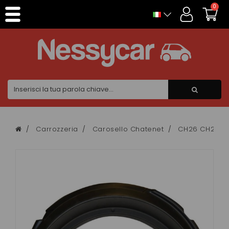
Pannello di gestione dei cookies
0
Carrozzeria
Carosello Chatenet
CH26 CH28 C