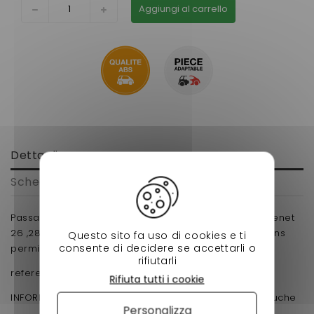
Aggiungi al carrello
Dettagli
Scheda tecnica
Passage de roue avant droit et arriere gauche chatenet
26 ,28 , 30 ,32 , 33 pickup , sporteevo pour voiture sans
Questo sito fa uso di cookies e ti
consente di decidere se accettarli o
permis.
rifiutarli
reference d'origine : 0226032
Rifiuta tutti i cookie
INFORMATION : se monte aussi sur le coté arriere gauche
Personalizza