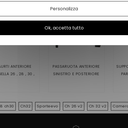
Personalizza
Ok, accetta tutto
AURTI ANTERIORE
PASSARUOTA ANTERIORE
SUPPO
LLA 26 , 28 , 30 ,
SINISTRO E POSTERIORE
PAR
32 ( FASE 1 )
DESTRO CHATENET 26
CHATE
,28, 30 ,32 SPORTEEVO ,
PICKUP
8 ch30
Ch32
Sporteevo
Ch 26 v2
Ch 32 v2
Camera