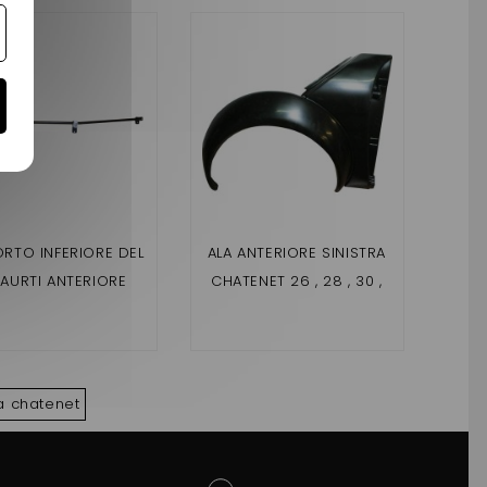
RTO INFERIORE DEL
ALA ANTERIORE SINISTRA
AR
AURTI ANTERIORE
CHATENET 26 , 28 , 30 ,
NET 26,30,32 (FASE
32 , 33 , PICKUP
26,2
1)
,SPORTEEVO
 chatenet