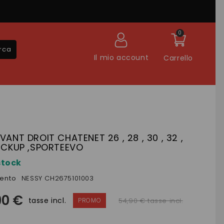
0
rca
Il mio account
Carrello
AVANT DROIT CHATENET 26 , 28 , 30 , 32 ,
PICKUP ,SPORTEEVO
stock
mento
NESSY CH2675101003
90 €
tasse incl.
54,90 € tasse incl.