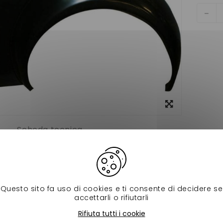
Visualizza
ingrandito
Scheda tecnica
 droit chatenet 26 ,30,32 alors si vous remplacez votre aile a
ité et à bon un prix discount chez nessycar !
d'origine : 0217304
Questo sito fa uso di cookies e ti consente di decidere se
accettarli o rifiutarli
 prodotti della stessa categoria:
Rifiuta tutti i cookie