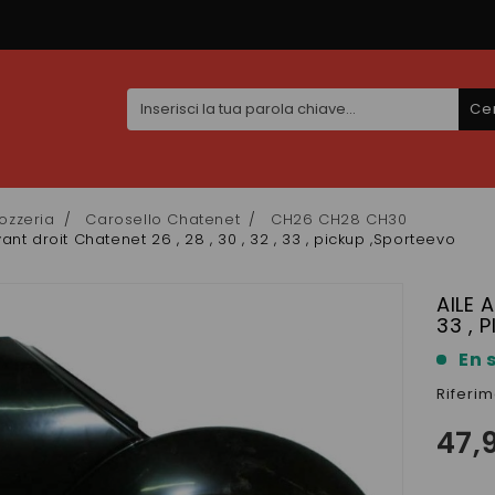
Ce
ozzeria
Carosello Chatenet
CH26 CH28 CH30
vant droit Chatenet 26 , 28 , 30 , 32 , 33 , pickup ,Sporteevo
AILE 
33 , 
En 
Riferi
47,