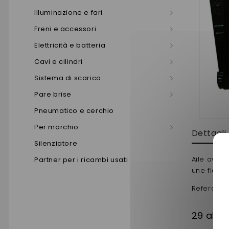
Illuminazione e fari
Freni e accessori
Elettricità e batteria
Cavi e cilindri
Sistema di scarico
Pare brise
Pneumatico e cerchio
Per marchio
Dettagli
Silenziatore
Aile avant
Partner per i ricambi usati
une fiabil
Reference 
29 altri