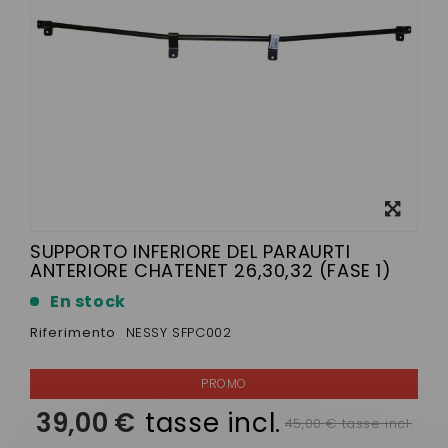
Visualizza
ingrandito
SUPPORTO INFERIORE DEL PARAURTI
ANTERIORE CHATENET 26,30,32 (FASE 1)
En stock
Riferimento
NESSY SFPC002
39,00 €
tasse incl.
45,00 € tasse incl.