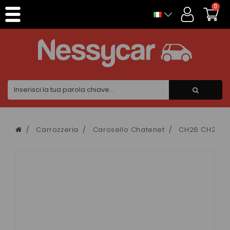
Pannello di gestione dei cookies
0
Carrozzeria
Carosello Chatenet
CH26 CH28 C