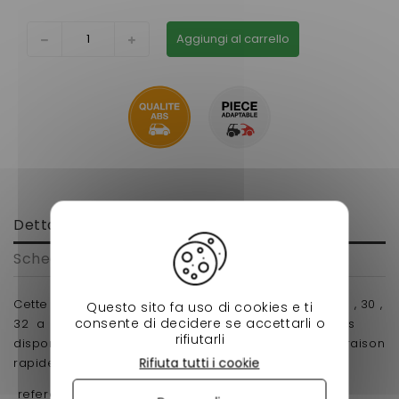
Aggiungi al carrello
Dettagli
Scheda tecnica
Cette traverse support pare choc avant chatenet 26 , 30 ,
Questo sito fa uso di cookies e ti
consente di decidere se accettarli o
32 a petit prix et faite pour votre voiture sans permis
rifiutarli
disponible chez nessycar votre magasin en ligne livraison
Rifiuta tutti i cookie
rapide sans prise de tête.
reference d'origine : 0126092