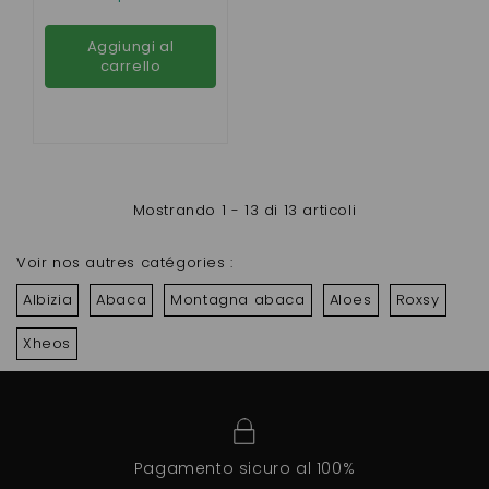
30,32, JDM , BELLIER
B8
Aggiungi al
carrello
Mostrando 1 - 13 di 13 articoli
Voir nos autres catégories :
Albizia
Abaca
Montagna abaca
Aloes
Roxsy
Xheos
Pagamento sicuro al 100%