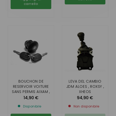
carrello
BOUCHON DE
LEVA DEL CAMBIO
RESERVOIR VOITURE
JDM ALOES , ROXSY ,
SANS PERMIS AIXAM ,
XHEOS
MICROCAR , LIGIER ,
14,90 €
94,90 €
CHATENET , JDM (
Disponibile
Non disponibile
AVEC CLEF)