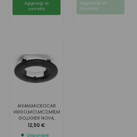
Aggiungi al
Aggiungi al
carrello
carrello
AIXAM,MICROCAR
VIRGO,MC1,MC2,M8,M
GO,LIGIER NOVA,
XTOO R/S/RS,IX0,
12,50 €
JS50,
Disponibile
JS60,CHATENET26,28,