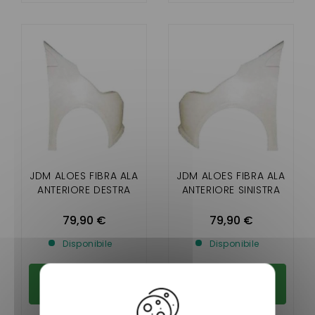
JDM ALOES FIBRA ALA
JDM ALOES FIBRA ALA
ANTERIORE DESTRA
ANTERIORE SINISTRA
79,90 €
79,90 €
Disponibile
Disponibile
Aggiungi al
Aggiungi al
carrello
carrello