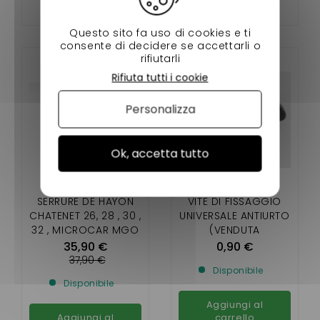
Questo sito fa uso di cookies e ti
consente di decidere se accettarli o
rifiutarli
Rifiuta tutti i cookie
Personalizza
Ok, accetta tutto
-6%
SERRURE DE HAYON
VITE DI FISSAGGIO
CHATENET 26, 28 , 30 ,
UNIVERSALE ANTIURTO
32 , MICROCAR MGO
(VENDUTA
1 , 2 , F8C , JDM
INDIVIDUALMENTE)
35,90 €
0,90 €
ABACA , ALOES ,
37,90 €
Disponibile
ROXSY , XHEOS ,
Disponibile
LIGIER JS RC
Aggiungi al
Aggiungi al
carrello