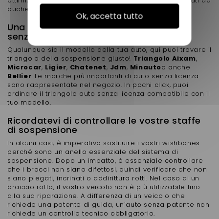
ottimizzato riducendo la trasmissione degli urti causati da
buche o dossi.
Ok, accetta tutto
Una soluzione per tutti i modelli di auto
senza patente
Qualunque sia il modello della tua auto, qui puoi trovare il
triangolo della sospensione giusto!
Triangolo Aixam
,
Microcar
,
Ligier
,
Chatenet
,
Jdm
,
Minauto
o anche
Bellier
. Le marche più importanti di auto senza licenza
sono rappresentate nel negozio. In pochi click, puoi
ordinare il triangolo auto senza licenza compatibile con il
tuo modello.
Ricordatevi di controllare le vostre staffe
di sospensione
In alcuni casi, è imperativo sostituire i vostri wishbones
perché sono un anello essenziale del sistema di
sospensione. Dopo un impatto, è essenziale controllare
che i bracci non siano difettosi, quindi verificare che non
siano piegati, incrinati o addirittura rotti. Nel caso di un
braccio rotto, il vostro veicolo non è più utilizzabile fino
alla sua riparazione. A differenza di un veicolo che
richiede una patente di guida, un'auto senza patente non
richiede un controllo tecnico obbligatorio.