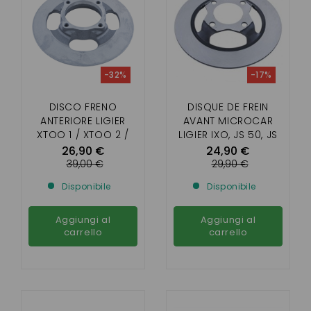
-32%
-17%
DISCO FRENO
DISQUE DE FREIN
ANTERIORE LIGIER
AVANT MICROCAR
XTOO 1 / XTOO 2 /
LIGIER IXO, JS 50, JS
XTOO MAX / XTOO-S
RC, FLEX, MICROCAR
26,90 €
24,90 €
/ XTOO-R /XTOO-RS
MGO1/2/3/4/5,
39,00 €
29,90 €
/ OPTIMAX /
M8,F8C, DUÉ 2/3/4/5
Disponibile
Disponibile
MICROCAR CARGO
(DIAM. 210 MM)
Aggiungi al
Aggiungi al
carrello
carrello