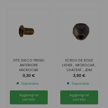
VITE DISCO FRENO
ECROU DE ROUE
ANTERIORE
LIGIER , MICROCAR ,
MICROCAR
CHATENT , JDM
MGO/F8C/M8,LIGIER
,BELLIER
0,30 €
3,90 €
IXO,JS50/DUE
Disponibile
Disponibile
Aggiungi al
Aggiungi al
carrello
carrello