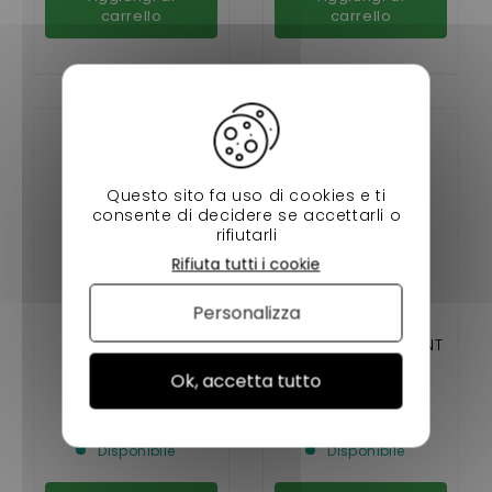
carrello
carrello
Questo sito fa uso di cookies e ti
consente di decidere se accettarli o
rifiutarli
Rifiuta tutti i cookie
Personalizza
DETERGENTE PER
CIRCLIPS ROULEMENT
FRENI PER AUTO
DE MOYEU ROUE
Ok, accetta tutto
MOTUL 750 ML
UNIVERSEL
6,90 €
2,50 €
Disponibile
Disponibile