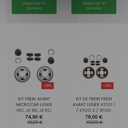
Aggiungi al
Aggiungi al
carrello
carrello
-38%
-28%
KIT FREIN AVANT
KIT DE FREIN FREIN
MICROCAR LIGIER
AVANT LIGIER XTOO 1
IXO, JS 50, JS RC,
/ XTOO 2 / XTOO
FLEX, MICROCAR
MAX / XTOO S/R/RS /
74,90 €
79,00 €
MGO1/2/3/4/5/6,
OPTIMAX (DIAM 210
119,00 €
109,00 €
M8,F8C, DUÉ
MM)