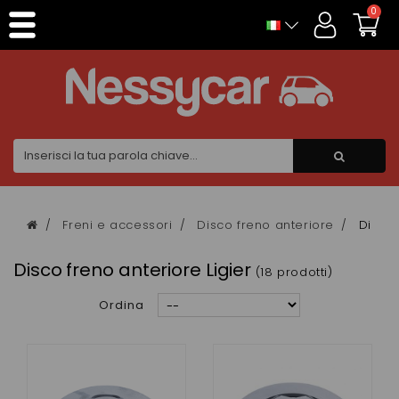
Pannello di gestione dei cookies
0
Freni e accessori
Disco freno anteriore
Disco 
Disco freno anteriore Ligier
(18 prodotti)
Ordina