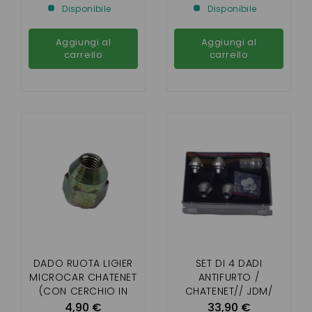
Disponibile
Disponibile
2/3/4/5/6
Aggiungi al
Aggiungi al
carrello
carrello
DADO RUOTA LIGIER
SET DI 4 DADI
MICROCAR CHATENET
ANTIFURTO /
(CON CERCHIO IN
CHATENET// JDM/
ALLUMINIO)
LIGIER/ MICROCAR
4,90 €
33,90 €