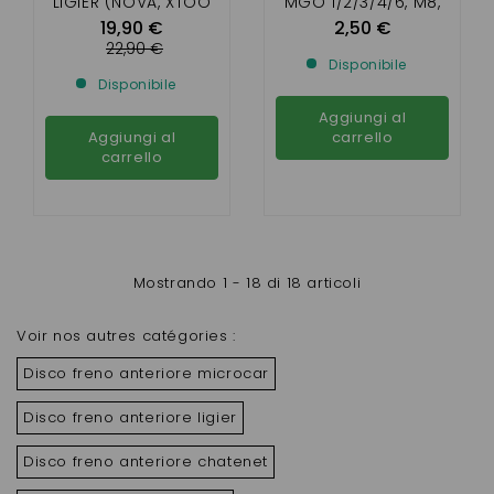
LIGIER (NOVA, XTOO
MGO 1/2/3/4/6, M8,
R, XTOO S, XTOO RS)
F8C , FLEX ,LIGIER IXO.
19,90 €
2,50 €
JS50 , JS RC, JS60 ,
22,90 €
Disponibile
DUÉ FIRST, 2 ,3,6
Disponibile
Aggiungi al
Aggiungi al
carrello
carrello
Mostrando 1 - 18 di 18 articoli
Voir nos autres catégories :
Disco freno anteriore microcar
Disco freno anteriore ligier
Disco freno anteriore chatenet