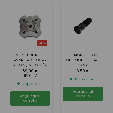
-41%
MOYEU DE ROUE
GOUJON DE ROUE
AVANT MICROCAR
TOUS MODELES SAUF
MGO 2 , MGO 3 / 4
AIXAM
/M8 , F8C , LIGIER
59,00 €
3,50 €
IXO,JS50 , JS RC /DUE
99,00 €
Disponibile
POUR DISQUE DIAM
Disponibile
220 MM
Aggiungi al
Aggiungi al
carrello
carrello