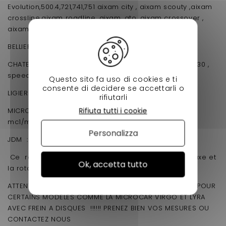
Evolution,500.4,721,741,751 aixam city , aixam scouty ,aixam
crossline,aixam roadline ,aixam, gto, aixam crossover ,
aixam mega 1 mega 2 coupè jusqu 'en 2016
BELLIER: divane,opale,jade
CHATENET: stella , media , barooder , ch26 , ch30 ,ch30 ,
speedino
Questo sito fa uso di cookies e ti
consente di decidere se accettarli o
LIGIER : 162 , ambra , nova ,xtoo1, xtoo2, xtoo max ,
rifiutarli
Rifiuta tutti i cookie
MICROCAR: virgo avec frein tambour et a l'avant ,
mc1/mc2 1er montage
Personalizza
JDM : abaca , albizia , aloes , roxsy , xheos
Ce roulement de moyeu vous permez la bonne axe et
Ok, accetta tutto
la rotation de votre demi train.
ATTENTION DEUX ROULEMENT PAR ROUE POUR L AVANT POUR
CERTAINS MODELES COMME LA MICROCAR VIRGO ET LYRA
AVEC FREIN A DISQUES !!!!!! PRENEZ BIEN VOS MESURES OU
CONTACTEZ NOUS