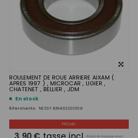
Visualizza
ingrandito
ROULEMENT DE ROUE ARRIERE AIXAM (
APRES 1997 ) , MICROCAR , LIGIER ,
CHATENET , BELLIER , JDM
En stock
Riferimento
NESSY BIN402001009
3,90 €
tasse incl.
6,90 € tasse incl.