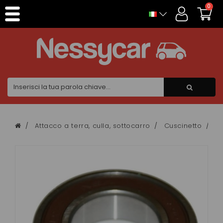
Pannello di gestione dei cookies
0
Attacco a terra, culla, sottocarro
Cuscinetto
Ro