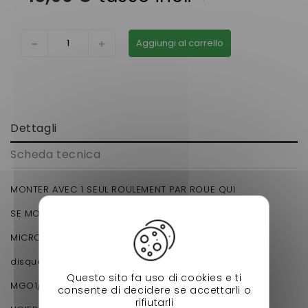
Aggiungi al carrello
Dettagli
Scheda tecnica
MONTER AVEC 1 SEUL ROULEMENT PAR ROUE QUI
SE MONTE SUR
MICROCAR MC1,MC2 2ème montage avec
disques percés et rainurés
Questo sito fa uso di cookies e ti
MGO1/ MGO2/MGO3/M8/F8C
consente di decidere se accettarli o
rifiutarli