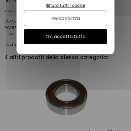
LIGIER XTOO/XOO S / XTOO R /IXO / JS 50 /
Rifiuta tutti i cookie
JS RC montage avec disques percés et rainurés
Personalizza
25X52X42 FAITE ATTENTION MESURER BIEN VOTRE
ROULEMENT AVANT DE PASSER COMMANDE OU NOUS
CONTACTEZ POUR être CONSEILLé.
Ok, accetta tutto
Pour pleins de voiture sans permis.
4 altri prodotti della stessa categoria: