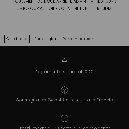
ROULEMENT DE ROUE ARRIERE AIXAM ( APRES 1997 )
, MICROCAR , LIGIER , CHATENET , BELLIER , JDM
Cuscinetto
Parte ligier
Parte microcar
Pagamento sicuro al 100%
Consegna da 24 a 48 ore in tutta la Francia
Prezzi imbattibili rispetto alla concorrenza