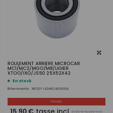
Visualizza
ingrandito
ROULEMENT ARRIERE MICROCAR
MC1/MC2/MGO/M8/LIGIER
XTOO/IXO/JS50 25X52X42
En stock
Riferimento
NESSY LIGMIC409008
15,90 €
tasse incl.
21,90 € tasse incl.