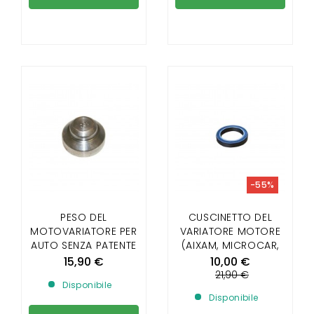
-55%
PESO DEL
CUSCINETTO DEL
MOTOVARIATORE PER
VARIATORE MOTORE
AUTO SENZA PATENTE
(AIXAM, MICROCAR,
190G
LIGIER, CHATENET,
15,90 €
10,00 €
JDM, BELLIER)
21,90 €
Disponibile
Disponibile