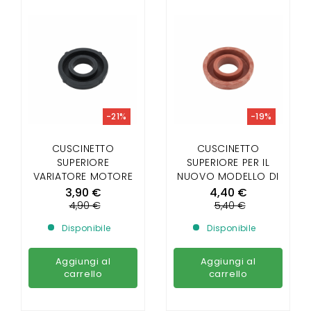
-21%
-19%
CUSCINETTO
CUSCINETTO
SUPERIORE
SUPERIORE PER IL
VARIATORE MOTORE
NUOVO MODELLO DI
VECCHIO MODELLO
VARIATORE DI
3,90 €
4,40 €
MOTORE
4,90 €
5,40 €
Disponibile
Disponibile
Aggiungi al
Aggiungi al
carrello
carrello