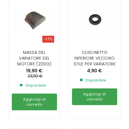
-17%
MASSA DEL
CUSCINETTO
VARIATORE DEL
INFERIORE VECCHIO
MOTORE (220G)
STILE PER VARIATORE
AIXAM, LIGIER,
MOTORE
19,90 €
4,90 €
MICROCAR, JDM
23,90 €
Disponibile
(DOPO IL 2008)
Disponibile
Aggiungi al
Aggiungi al
carrello
carrello