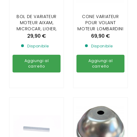
BOL DE VARIATEUR
CONE VARIATEUR
MOTEUR AIXAM,
POUR VOLANT
MICROCAR, LIGIER,
MOTEUR LOMBARDINI
CHATENET, JDM,
DCI 442/492
29,90 €
69,90 €
BELLIER AVANT 2008
Disponibile
Disponibile
Aggiungi al
Aggiungi al
carrello
carrello