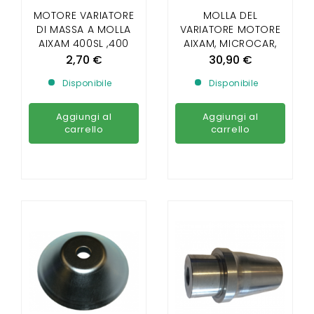
MOTORE VARIATORE
MOLLA DEL
DI MASSA A MOLLA
VARIATORE MOTORE
AIXAM 400SL ,400
AIXAM, MICROCAR,
EVO,400.4,500.4
LIGIER, CHATENET,
2,70 €
30,90 €
,500.5, 500
JDM, BELLIER DAL
Disponibile
Disponibile
SL,A721,A741,A751,CRO
2008
SSLINE,ROADLINE,CITY,
SCOUTY
Aggiungi al
Aggiungi al
carrello
carrello