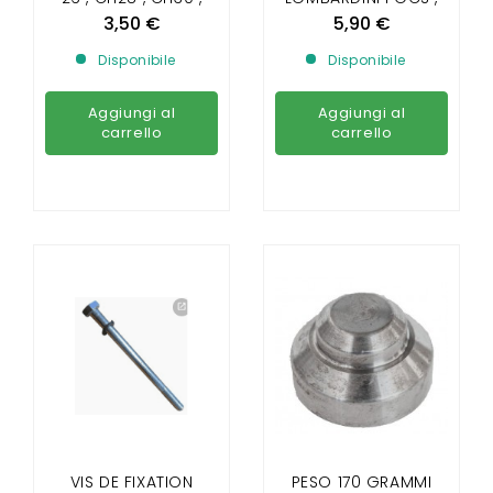
CH32 , CH33 , PICK UP
PROGRESS ET
3,50 €
5,90 €
, SPORTEEVO
YANMAR(SAUF DCI)
Disponibile
Disponibile
Aggiungi al
Aggiungi al
carrello
carrello
VIS DE FIXATION
PESO 170 GRAMMI