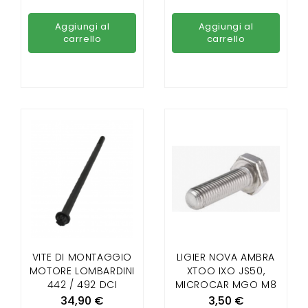
Aggiungi al
Aggiungi al
carrello
carrello
VITE DI MONTAGGIO
LIGIER NOVA AMBRA
MOTORE LOMBARDINI
XTOO IXO JS50,
442 / 492 DCI
MICROCAR MGO M8
F8C DUÉ 2P85,3 P88
34,90 €
3,50 €