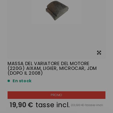
Visualizza
ingrandito
MASSA DEL VARIATORE DEL MOTORE
(220G) AIXAM, LIGIER, MICROCAR, JDM
(DOPO IL 2008)
En stock
19,90 €
tasse incl.
23,90 € tasse incl.