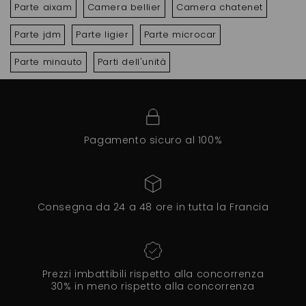
Parte aixam
Camera bellier
Camera chatenet
Parte jdm
Parte ligier
Parte microcar
Parte minauto
Parti dell'unità
Pagamento sicuro al 100%
Consegna da 24 a 48 ore in tutta la Francia
Prezzi imbattibili rispetto alla concorrenza
30% in meno rispetto alla concorrenza