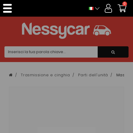
Pannello di gestione dei cookies
0
Trasmissione e cinghia
Parti dell'unità
Massa d