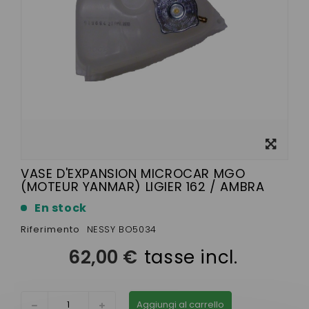
Visualizza
ingrandito
VASE D'EXPANSION MICROCAR MGO
(MOTEUR YANMAR) LIGIER 162 / AMBRA
En stock
Riferimento
NESSY BO5034
62,00 €
tasse incl.
Aggiungi al carrello