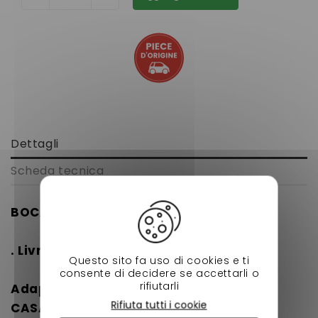
Dettagli
Scheda tecnica
BOCAL DE VASE D’EXPANSION ORIGINE
. Livré
AVEC
le bouchon
Questo sito fa uso di cookies e ti
consente di decidere se accettarli o
rifiutarli
Adaptable sur :
Rifiuta tutti i cookie
CASALINI
tous modèles