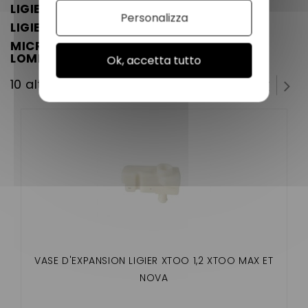
LIGIER 162
Personalizza
LIGIER AMBRA
MICROCAR MGO1
moteurs YANMAR et
LOMBARDINI 523 MPI
Ok, accetta tutto
10 altri prodotti della stessa categoria:
VASE D'EXPANSION LIGIER XTOO 1,2 XTOO MAX ET
NOVA