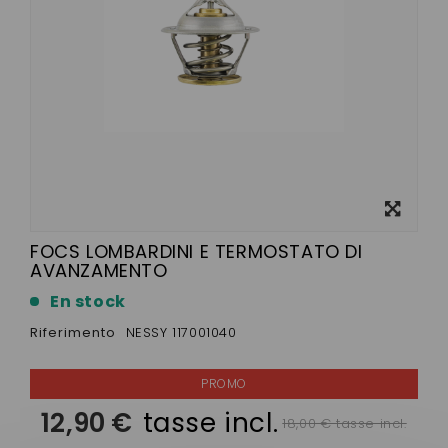
Visualizza
ingrandito
FOCS LOMBARDINI E TERMOSTATO DI
AVANZAMENTO
En stock
Riferimento
NESSY 117001040
12,90 €
tasse incl.
18,00 € tasse incl.