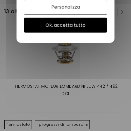
Personalizza
13 altri prodotti della stessa categoria:
Ok, accetta tutto
THERMOSTAT MOTEUR LOMBARDINI LDW 442 / 492
DCI
Termostato
I progressi di lombardini