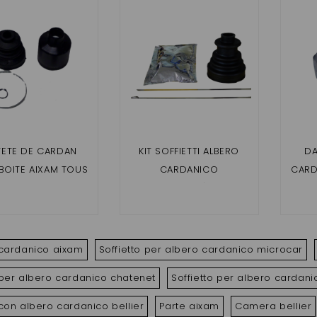
 TETE DE CARDAN
KIT SOFFIETTI ALBERO
DA
BOITE AIXAM TOUS
CARDANICO
CARD
LES MODELES
(TRASMISSIONE) AIXAM /
PER A
MICROCAR / LIGIER /
CHATENET / JDM / DUE /
BELLIER UNIVERSEL
 cardanico aixam
Soffietto per albero cardanico microcar
 per albero cardanico chatenet
Soffietto per albero cardan
 con albero cardanico bellier
Parte aixam
Camera bellier