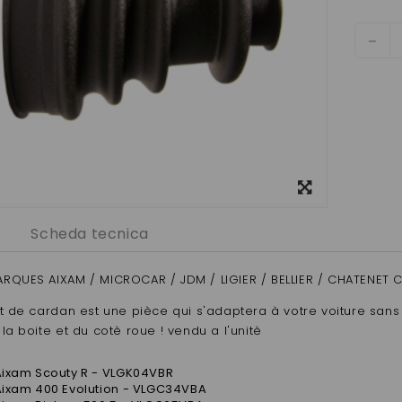
Visualizza
ingrandito
Scheda tecnica
RQUES AIXAM / MICROCAR / JDM / LIGIER / BELLIER / CHATENET
et de cardan est une pièce qui s'adaptera à votre voiture san
la boite et du cotè roue ! vendu a l'unitè
Aixam Scouty R - VLGK04VBR
Aixam 400 Evolution - VLGC34VBA