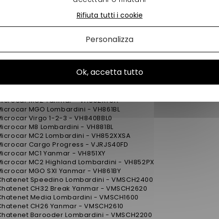
igier Be up - VJRJS22FE
Ligier XTOO Max MPE - VJRJS32MP
Rifiuta tutti i cookie
igier XTOO Max - VJRJS32FD
igier Xpro - VJRJS3002
Personalizza
Ligier XTOO R MPE - VJRJS34MP
igier XTOO S - VJRJS42FD
igier JS50 Lombardini Progress - VJRB1FDR
igier XTOO RS DCI - VJRJS44CR
Ok, accetta tutto
Microcar MC1 Lombardini - VH851XLSA
Microcar M8 DCI - VH881BC
Microcar MGO DCI - VH861BC
Microcar MC2 Yanmar - VH852XYSA
Microcar MGO Lombardini - VH861BL
icrocar Virgo 1-2-3 - VH840BBL0
icrocar M8 Lombardini - VH881BL
Microcar MC2 Lombardini - VH852XXSA
Microcar Cargo Progress - VJRJS40FD
Microcar MC1 Yanmar - VH851XY
Microcar MC2 Highland Lombardini - VH852PX
Microcar MGO SXI Yanmar - VH861BY
Chatenet Speedino Lombardini - VMSCH2400
Chatenet CH32 Break Yanmar - VMSCH2620
Chatenet Media Lombardini - VMSCH1600
Chatenet CH26 Yanmar - VMSCH2610
Chatenet Barooder Lombardini - VMSCH2200