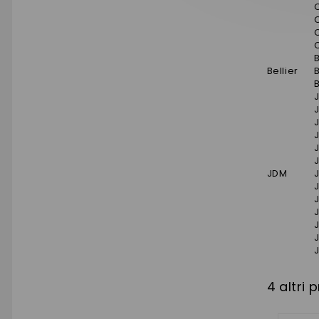
C
Bellier
B
J
JDM
4 altri 