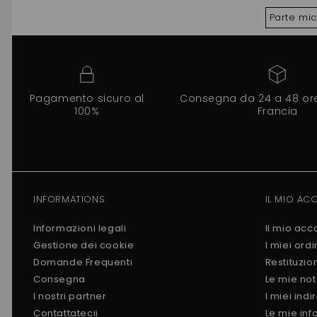
Parte mi
Pagamento sicuro al
Consegna da 24 a 48 ore 
100%
Francia
INFORMATIONS
IL MIO AC
Informazioni legali
Il mio acc
Gestione dei cookie
I miei ordi
Domande Frequenti
Restituzio
Consegna
Le mie not
I nostri partner
I miei indir
Contattatecii
Le mie inf