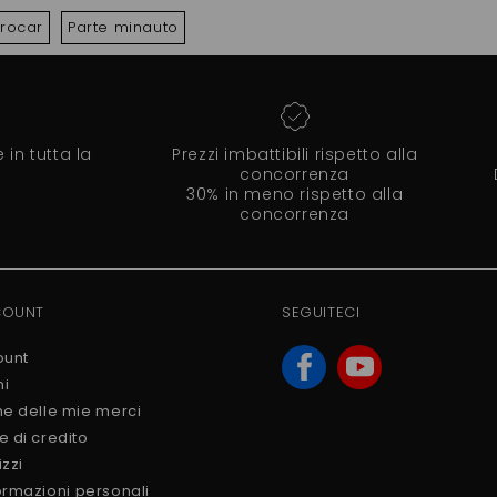
crocar
Parte minauto
in tutta la
Prezzi imbattibili rispetto alla
concorrenza
30% in meno rispetto alla
concorrenza
COUNT
SEGUITECI
ount
ni
ne delle mie merci
e di credito
izzi
ormazioni personali