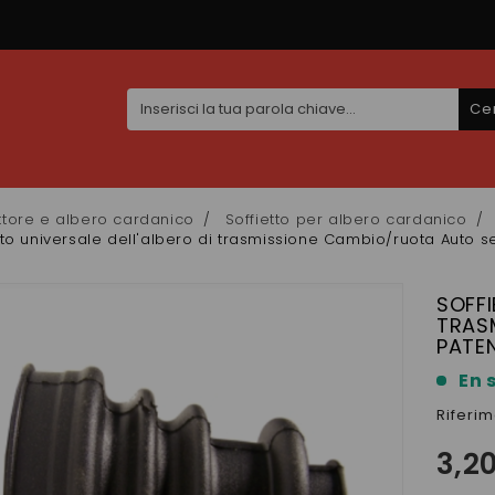
Ce
ttore e albero cardanico
Soffietto per albero cardanico
tto universale dell'albero di trasmissione Cambio/ruota Auto 
SOFFI
TRAS
PATE
En 
Riferi
3,2