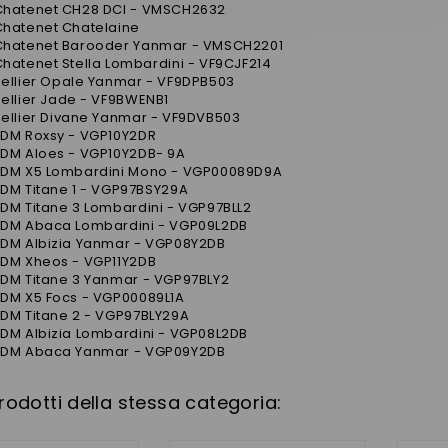
Chatenet CH28 DCI - VMSCH2632
Chatenet Chatelaine
Chatenet Barooder Yanmar - VMSCH2201
hatenet Stella Lombardini - VF9CJF214
Bellier Opale Yanmar - VF9DPB503
ellier Jade - VF9BWENB1
Bellier Divane Yanmar - VF9DVB503
JDM Roxsy - VGP10Y2DR
JDM Aloes - VGP10Y2DB- 9A
JDM X5 Lombardini Mono - VGP00089D9A
JDM Titane 1 - VGP97BSY29A
DM Titane 3 Lombardini - VGP97BLL2
JDM Abaca Lombardini - VGP09L2DB
JDM Albizia Yanmar - VGP08Y2DB
JDM Xheos - VGP11Y2DB
JDM Titane 3 Yanmar - VGP97BLY2
JDM X5 Focs - VGP00089L1A
JDM Titane 2 - VGP97BLY29A
JDM Albizia Lombardini - VGP08L2DB
JDM Abaca Yanmar - VGP09Y2DB
prodotti della stessa categoria: