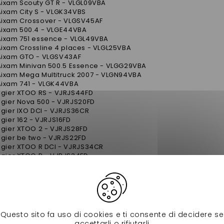
Aixam Scouty GT R - VLGL09VBA
ixam City S - VLGK34VBS
Aixam Crossover - VLGSV45AF
Aixam 500.4 - VLGE44VBA
Aixam 751 essence - VLGL49VBA
ixam Crossline 4 places - VLGL25VBA
Aixam GTO - VLGSV43AF
Aixam Minivan 500.5 Essence - VLGG29VBA
Aixam Mega Multitruck 2007 - VLGN94VBA
Aixam 741 - VLGK44VBA
igier XTOO RS - VJRJS44FD
igier Nova 500 - VJRJS20FD
igier IXO DCI - VJRJS36CR
igier 162 - VJRJS16FD
igier XTOO 2 - VJRJS28FD
igier be two - VJRJS22FD
igier XTOO R DCI - VJRJS34CR
igier XTOO R - VJRJS34FD
igier Dué - VJRJS42FDD
igier Optimax DCI - VJRJS40CR
igier Optimax Progress - VJRJS40FD
igier Ambra - VJRJS16FD
Ligier XTOO RS MPE - VJRJS44MP
igier IXO Progress - VJRJS36FD
Questo sito fa uso di cookies e ti consente di decidere se
igier XTOO 1 - VJRJS28FD
accettarli o rifiutarli