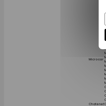
L
L
L
L
L
L
M
Microcar
M
Chatenet