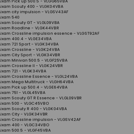
Aixam Pick up 500.5 - VLGG65VBA
Aixam Scouty 400 - VLGK04VBA
ixam city impulsion - VLGSV43AF
Aixam 540
Aixam Scouty GT - VLGL09VBA
Aixam Roadline - VLGK44VBR
Aixam Crossline impulsion essence - VLGST92AF
Aixam 400.4 - VLGE34VBA
Aixam 721 Sport - VLGK34VBA
Aixam Crossline - VLGK24VBA
ixam City Sport - VLGK34VBR
AIxam Minivan 500.5 - VLGF25VBA
ixam Crossline II - VLGK24VBR
Aixam 721 - VLGK34VBA
Aixam Crossline Essence - VLGL24VBA
Aixam Mega Multitruck - VLGH64VBA
Aixam Pick up 500.4 - VLGE64VBA
Aixam 751 - VLGL45VBA
Aixam Scouty GT R Essence - VLGL09VBR
Aixam 500 - VLGC45VBO
Aixam Scouty R 400 - VLGK04VBA
Aixam City - VLGK34VBR
Aixam Crossline impulsion - VLGSV42AF
Aixam 400 - VLGC34VBO
Aixam 500.5 - VLGF45VBA