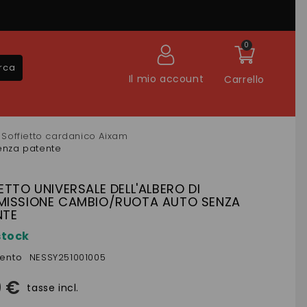
0
rca
Il mio account
Carrello
Soffietto cardanico Aixam
senza patente
ETTO UNIVERSALE DELL'ALBERO DI
MISSIONE CAMBIO/RUOTA AUTO SENZA
NTE
stock
mento
NESSY251001005
0 €
tasse incl.