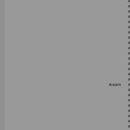
A
A
A
Aixam