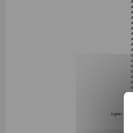
A
A
L
L
L
L
L
L
L
L
L
L
L
Ligier
L
L
L