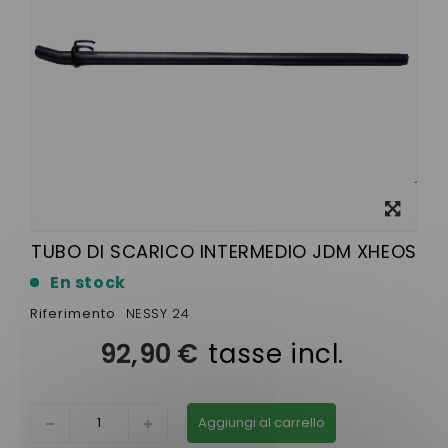
Visualizza
ingrandito
TUBO DI SCARICO INTERMEDIO JDM XHEOS
En stock
Riferimento
NESSY 24
92,90 €
tasse incl.
Aggiungi al carrello