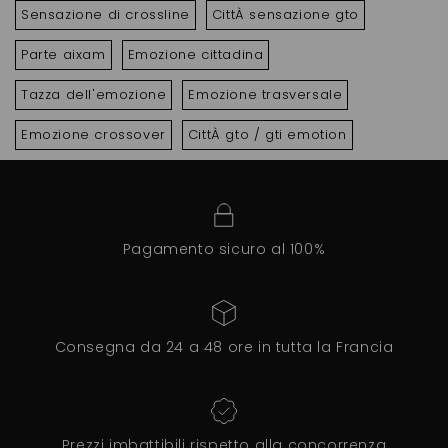
Sensazione di crossline
CittÀ sensazione gto
Parte aixam
Emozione cittadina
Tazza dell'emozione
Emozione trasversale
Emozione crossover
CittÀ gto / gti emotion
Pagamento sicuro al 100%
Consegna da 24 a 48 ore in tutta la Francia
Prezzi imbattibili rispetto alla concorrenza