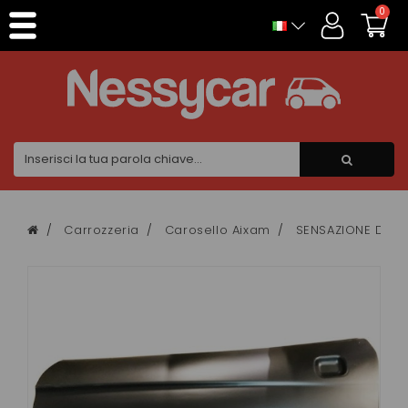
Pannello di gestione dei cookies
0
Carrozzeria
Carosello Aixam
SENSAZIONE DI CI