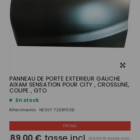
Visualizza
ingrandito
PANNEAU DE PORTE EXTERIEUR GAUCHE
AIXAM SENSATION POUR CITY , CROSSLINE,
COUPE , GTO
En stock
Riferimento
NESSY 720BF039
89,00 €
tasse incl.
129,00 € tasse incl.