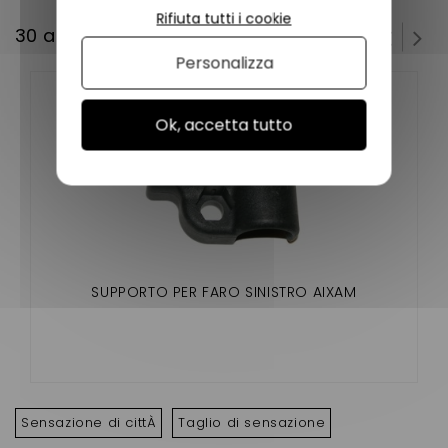
Rifiuta tutti i cookie
30 altri prodotti della stessa categoria:
Personalizza
Ok, accetta tutto
SUPPORTO PER FARO SINISTRO AIXAM
Sensazione di cittÀ
Taglio di sensazione