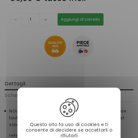
Aggiungi al carrello
Dettagli
Scheda tecnica
NOUVEAU ce Panneau de porte conducteur Aixam de
toute la gamme sensation , ce produit est fiable est
Questo sito fa uso di cookies e ti
solide a petit prix !!!!
consente di decidere se accettarli o
rifiutarli
reference d'origine: 720BF039