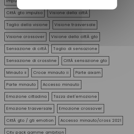
Impulsione trasversale
Crossover a impulsi
CittÀ gto impulso
Visione della cittÀ
Taglio della visione
Visione trasversale
Visione crossover
Visione della cittÀ gto
Sensazione di cittÀ
Taglio di sensazione
Sensazione di crossline
CittÀ sensazione gto
Minauto ii
Croce minauto ii
Parte aixam
Parte minauto
Accesso minauto
Emozione cittadina
Tazza dell'emozione
Emozione trasversale
Emozione crossover
CittÀ gto / gti emotion
Accesso minauto/cross 2021
City pack gamme ambition