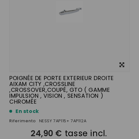
Visualizza
ingrandito
POIGNÉE DE PORTE EXTERIEUR DROITE
AIXAM CITY ,CROSSLINE
,CROSSOVER,COUPÉ, GTO ( GAMME
IMPULSION , VISION , SENSATION )
CHROMÉE
En stock
Riferimento
NESSY 7AP115+ 7AP112A
24,90 €
tasse incl.