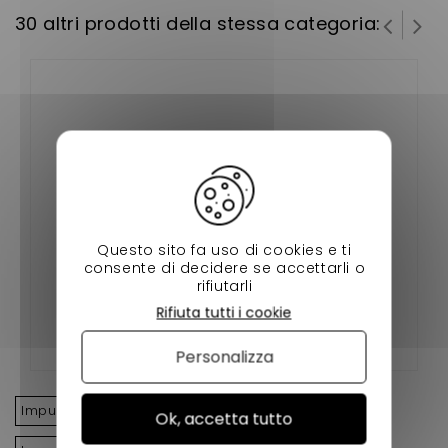
30 altri prodotti della stessa categoria:
Questo sito fa uso di cookies e ti
consente di decidere se accettarli o
PARE CHOC ARRIERE AIXAM CITY ( GAMME
rifiutarli
IMPUSLION )
Rifiuta tutti i cookie
Personalizza
Impulso della cittÀ
Taglio a impulsi
Ok, accetta tutto