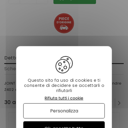
Dettagli
Scheda tecnica
Questo sito fa uso di cookies e ti
JOINT DE POMPE A HUILE AIXAM (moteur KUBOTA bicylindre
consente di decidere se accettarli o
Z402 et Z482) VSP
rifiutarli
Rifiuta tutti i cookie
30 altri prodotti della stessa categoria:
Personalizza