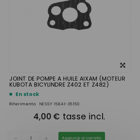
Visualizza
ingrandito
JOINT DE POMPE A HUILE AIXAM (MOTEUR
KUBOTA BICYLINDRE Z402 ET Z482)
En stock
Riferimento
NESSY 15841-35150
4,00 €
tasse incl.
Aggiungi al carrello