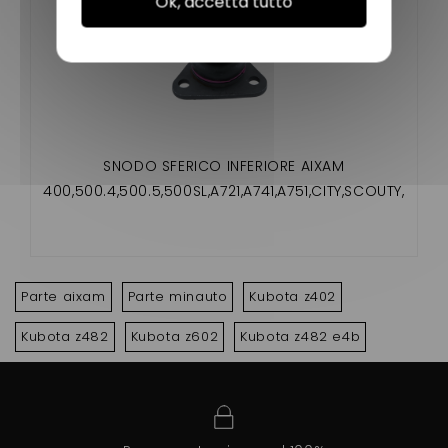
Ok, accetta tutto
SNODO SFERICO INFERIORE AIXAM
400,500.4,500.5,500SL,A721,A741,A751,CITY,SCOUTY,
CROSSLINE,ROADLINE,GTO,CROSSOVER,MEGA
Parte aixam
Parte minauto
Kubota z402
Kubota z482
Kubota z602
Kubota z482 e4b