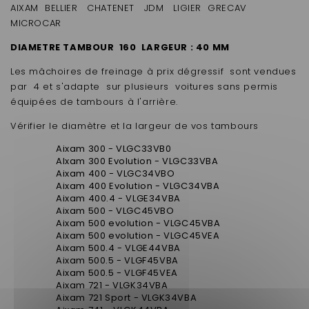
AIXAM BELLIER CHATENET JDM LIGIER GRECAV
MICROCAR
DIAMETRE TAMBOUR 160 LARGEUR : 40 MM
Les mâchoires de freinage à prix dégressif sont vendues
par 4 et s'adapte sur plusieurs voitures sans permis
équipées de tambours à l'arrière.
Vérifier le diamètre et la largeur de vos tambours
Aixam 300 - VLGC33VB0
AIxam 300 Evolution - VLGC33VBA
Aixam 400 - VLGC34VBO
Aixam 400 Evolution - VLGC34VBA
Aixam 400.4 - VLGE34VBA
Aixam 500 - VLGC45VBO
Aixam 500 evolution - VLGC45VBA
Aixam 500 evolution - VLGC45VEA
Aixam 500.4 - VLGE44VBA
Aixam 500.5 - VLGF45VBA
Aixam 500.5 - VLGF45VEA
Aixam 721 - VLGK34VBA
Aixam 721 Sport - VLGK34VBA