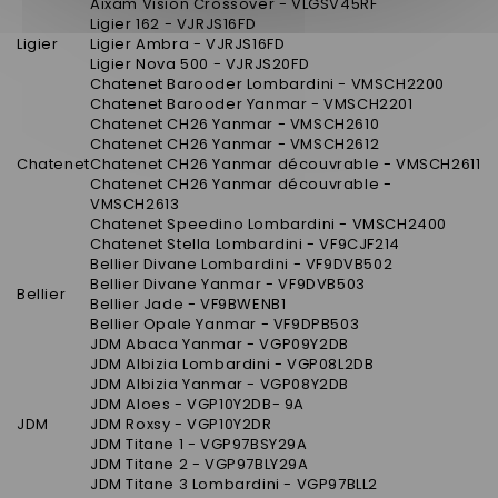
Aixam Vision Crossover - VLGSV45RF
Ligier 162 - VJRJS16FD
Ligier
Ligier Ambra - VJRJS16FD
Ligier Nova 500 - VJRJS20FD
Chatenet Barooder Lombardini - VMSCH2200
Chatenet Barooder Yanmar - VMSCH2201
Chatenet CH26 Yanmar - VMSCH2610
Chatenet CH26 Yanmar - VMSCH2612
Chatenet
Chatenet CH26 Yanmar découvrable - VMSCH2611
Chatenet CH26 Yanmar découvrable -
VMSCH2613
Chatenet Speedino Lombardini - VMSCH2400
Chatenet Stella Lombardini - VF9CJF214
Bellier Divane Lombardini - VF9DVB502
Bellier Divane Yanmar - VF9DVB503
Bellier
Bellier Jade - VF9BWENB1
Bellier Opale Yanmar - VF9DPB503
JDM Abaca Yanmar - VGP09Y2DB
JDM Albizia Lombardini - VGP08L2DB
JDM Albizia Yanmar - VGP08Y2DB
JDM Aloes - VGP10Y2DB- 9A
JDM
JDM Roxsy - VGP10Y2DR
JDM Titane 1 - VGP97BSY29A
JDM Titane 2 - VGP97BLY29A
JDM Titane 3 Lombardini - VGP97BLL2