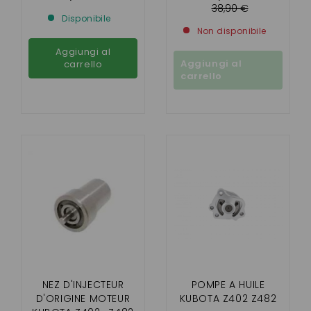
AIXAM
38,90 €
Disponibile
Non disponibile
Aggiungi al
Aggiungi al
carrello
carrello
NEZ D'INJECTEUR
POMPE A HUILE
D'ORIGINE MOTEUR
KUBOTA Z402 Z482