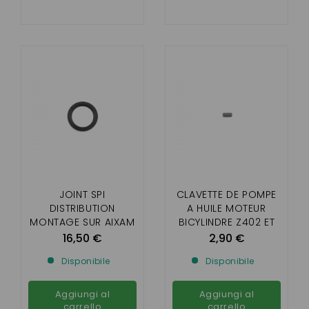
JOINT SPI
CLAVETTE DE POMPE
DISTRIBUTION
A HUILE MOTEUR
MONTAGE SUR AIXAM
BICYLINDRE Z402 ET
(MOTEUR BICYLINDRE
Z482)
16,50 €
2,90 €
Z402 ET Z482)
Disponibile
Disponibile
Aggiungi al
Aggiungi al
carrello
carrello