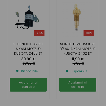
-26%
-30%
SOLENOIDE ARRET
SONDE TEMPERATURE
AIXAM MOTEUR
D'EAU AIXAM MOTEUR
KUBOTA Z402 ET
KUBOTA Z402 ET
Z482
Z482 (AIXAM)
39,90 €
11,90 €
53,90 €
16,90 €
Disponibile
Disponibile
Aggiungi al
Aggiungi al
carrello
carrello