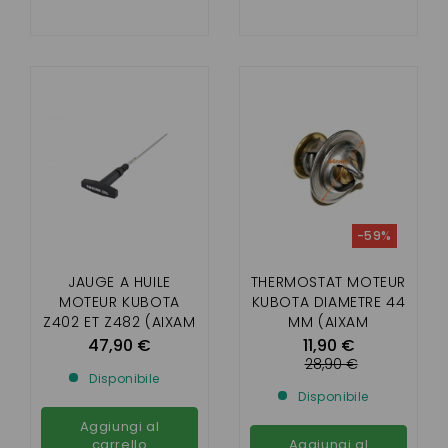
-59%
JAUGE A HUILE
THERMOSTAT MOTEUR
MOTEUR KUBOTA
KUBOTA DIAMETRE 44
Z402 ET Z482 (AIXAM
MM (AIXAM
ET MINAUTO)
47,90 €
11,90 €
28,90 €
Disponibile
Disponibile
Aggiungi al
carrello
Aggiungi al