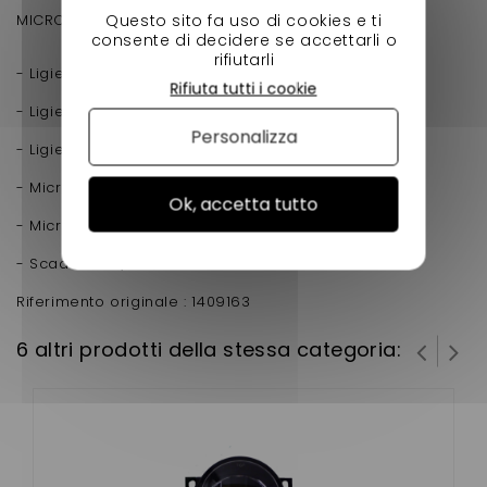
Questo sito fa uso di cookies e ti
MICROCAR / DUÉ (VJR82-VJR84)
consente di decidere se accettarli o
rifiutarli
- Ligier JS50 fase 2 e 3 ( VJRB2 )
Rifiuta tutti i cookie
- Ligier JS50L fase 2 e 3 ( VJRB2 )
Personalizza
- Ligier JS60
- Microcar Mgo 4/5 ( VJR82 - VJR84 )
Ok, accetta tutto
- Microcar Mgo 6
- Scadenza 3/5 P88
Riferimento originale : 1409163
6 altri prodotti della stessa categoria: