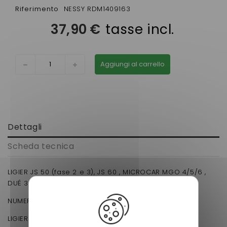
Riferimento
NESSY RDM1409163
37,90 €
tasse incl.
Aggiungi al carrello
Dettagli
Scheda tecnica
LIGIER JS 50 (fase 2 e 3), JS 60 , MICROCAR MGO 4/5/6 ,
DUÉ 3/5 .
NUMERO DI SERIE :
LIGIER (VJRB2 )