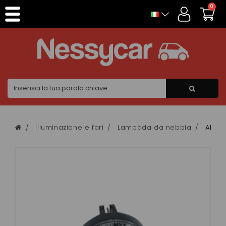
Pannello di gestione dei cookies
0
Illuminazione e fari
Lampada da nebbia
ANTIB