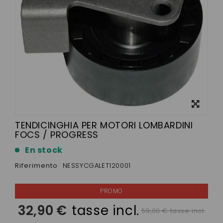
Visualizza
ingrandito
TENDICINGHIA PER MOTORI LOMBARDINI
FOCS / PROGRESS
En stock
Riferimento
NESSYCGALET120001
32,90 €
tasse incl.
59,00 € tasse incl.