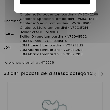
Microcar MGO3 Lombardini- VJR82BL
Microcar MGO essence - VH865A
Microcar MGO4 Lombardini- VJR82BL
Chatenet Barooder Lombardini - VMSCH2200
Chatenet Speedino Lombardini - VMSCH2400
Chatenet
Chatenet Media Lombardini - VMSCH1600
Chatenet Stella Lombardini - VF9CJF214
Bellier VX550 - VF9XLD
Bellier
Bellier Divane Lombardini - VF9DVB502
JDM X5 Focs - VGP00089L1A
JDM Titane 3 Lombardini - VGP97BLL2
JDM
JDM Albizia Lombardini - VGP08L2DB
JDM Abaca Lombardini - VGP09L2DB
reference d origine : 4110009
30 altri prodotti della stessa categoria: