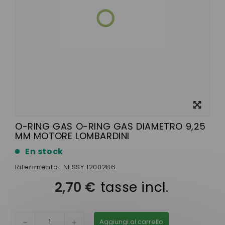
Visualizza
ingrandito
O-RING GAS O-RING GAS DIAMETRO 9,25
MM MOTORE LOMBARDINI
En stock
Riferimento
NESSY 1200286
2,70 €
tasse incl.
Aggiungi al carrello