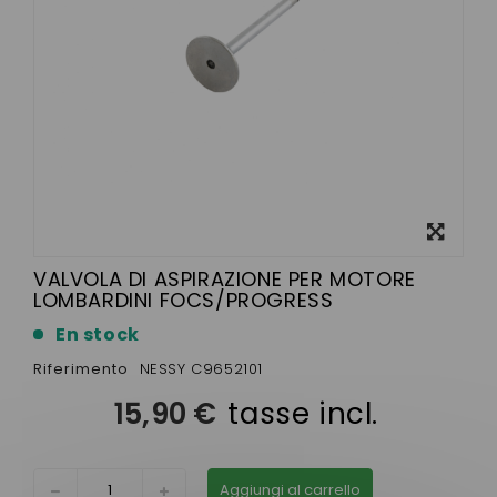
Visualizza
ingrandito
VALVOLA DI ASPIRAZIONE PER MOTORE
LOMBARDINI FOCS/PROGRESS
En stock
Riferimento
NESSY C9652101
15,90 €
tasse incl.
Aggiungi al carrello