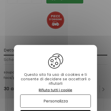
Dettagli
Scheda tecnica
soupape d'admission pour moteur lombardini
Questo sito fa uso di cookies e ti
focs/progress voiture sans permis
consente di decidere se accettarli o
rifiutarli
30 altri prodotti della stessa categoria:
Rifiuta tutti i cookie
Personalizza