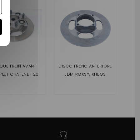
QUE FREIN AVANT
DISCO FRENO ANTERIORE
VIT
LET CHATENET 26,
JDM ROXSY, XHEOS
D
ROODER 210 MM
CHA