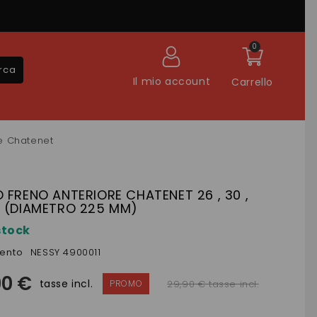
0
rca
Il mio account
Carrello
re Chatenet
 FRENO ANTERIORE CHATENET 26 , 30 ,
2 (DIAMETRO 225 MM)
stock
mento
NESSY 4900011
90 €
tasse incl.
29,90 € tasse incl.