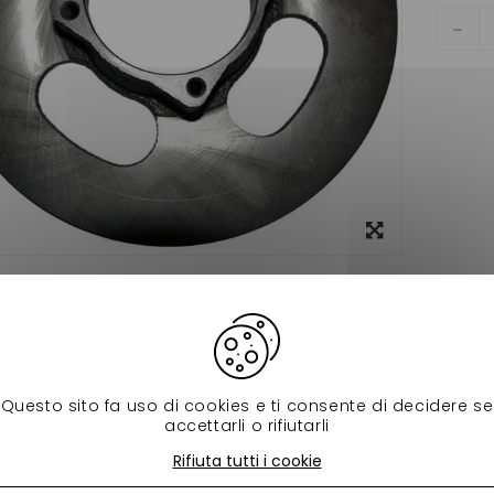
Visualizza
ingrandito
Scheda tecnica
ant chatenet 26 v2 diametre 225 mm ( mesurer la longueur d
rifier bien votre modele et la longueur de votre disque vendu 
Questo sito fa uso di cookies e ti consente di decidere se
accettarli o rifiutarli
 prodotti della stessa categoria:
Rifiuta tutti i cookie