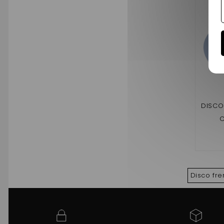
DISCO
C
BARO
(DI
Disco fre