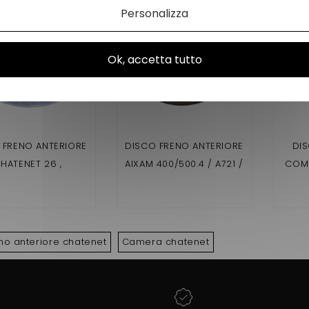
Personalizza
Ok, accetta tutto
 FRENO ANTERIORE
DISCO FRENO ANTERIORE
DIS
HATENET 26 ,
AIXAM 400/500.4 / A721 /
COMP
ODER , SPEEDINO
A741/SCOUTY1 /
BA
AMETRO 210 MM)
CROSSLINE 1/CHATENET
MEDIA DIAM170MM
no anteriore chatenet
Camera chatenet