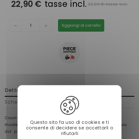
22,90 €
tasse incl.
32,90 € tasse incl.
Aggiungi al carrello
Dettagli
Scheda tecnica
Courroie de transmission pour la marque microcar
Questo sito fa uso di cookies e ti
modele mgo1 et 2,m8,f8c 916 mm moteur progress ou
consente di decidere se accettarli o
dci pour voiture sans permis.
rifiutarli