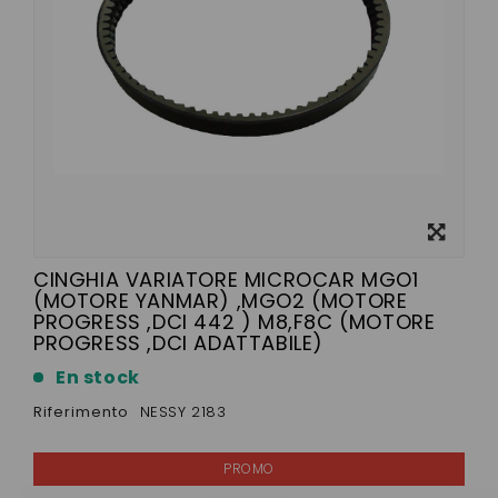
Visualizza
ingrandito
CINGHIA VARIATORE MICROCAR MGO1
(MOTORE YANMAR) ,MGO2 (MOTORE
PROGRESS ,DCI 442 ) M8,F8C (MOTORE
PROGRESS ,DCI ADATTABILE)
En stock
Riferimento
NESSY 2183