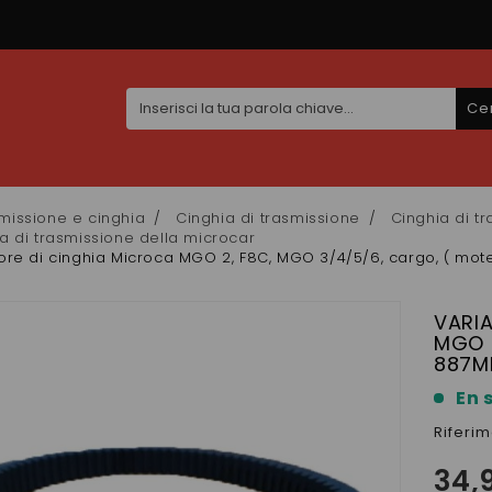
Ce
missione e cinghia
Cinghia di trasmissione
Cinghia di t
a di trasmissione della microcar
ore di cinghia Microca MGO 2, F8C, MGO 3/4/5/6, cargo, ( mot
VARIA
MGO 
887M
En 
Riferi
34,