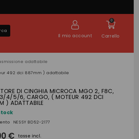
0
rca
Il mio account
Carrello
rasmissione adattabile
eur 492 dci 887mm ) adattabile
TORE DI CINGHIA MICROCA MGO 2, F8C,
3/4/5/6, CARGO, ( MOTEUR 492 DCI
M ) ADATTABILE
stock
mento
NESSY BD52-2177
90 €
tasse incl.