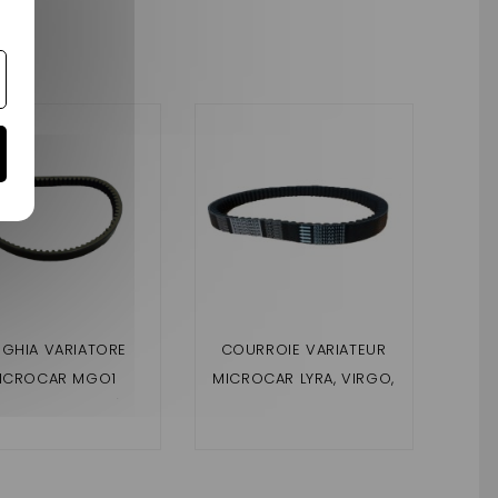
NGHIA VARIATORE
COURROIE VARIATEUR
ICROCAR MGO1
MICROCAR LYRA, VIRGO,
OTORE YANMAR)
MC1, MC2 (MOTEUR
MGO2 (MOTORE
LOMBARDINI FOCS) 884
GRESS ,DCI 442 )
MM
8,F8C (MOTORE