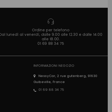
PROGRESS ,DCI
ADATTABILE)
Ordine per telefono
Dal lunedì al venerdì, dalle 9.00 alle 12.30 e dalle 14.00
alle 18.00.
01 69 88 34 75
INFORMAZIONI NEGOZIO
NessyCar, 2 rue gutenberg, 91630
Guibeville, France
01 69 88 34 75