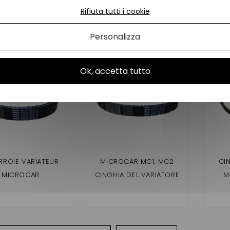
ne
BD52-2177 / EP 41
Rifiuta tutti i cookie
prodotti della stessa categoria:
Personalizza
Ok, accetta tutto
ROIE VARIATEUR
MICROCAR MC1, MC2
CI
MICROCAR
CINGHIA DEL VARIATORE
M
,MGO3,HIGHLAND,
(MOTORE YANMAR)
(M
GO4 MOTEUR
ADATTABILE
,
OGRESS 836MM
PRO
(ADAPTABLE)
M