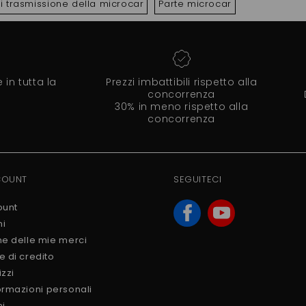
i trasmissione della microcar
Parte microcar
in tutta la
Prezzi imbattibili rispetto alla
concorrenza
30% in meno rispetto alla
concorrenza
COUNT
SEGUITECI
ount
ni
ne delle mie merci
e di credito
izzi
ormazioni personali
ni