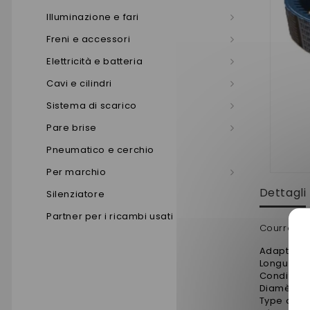
Illuminazione e fari
Freni e accessori
Elettricità e batteria
Cavi e cilindri
Sistema di scarico
Pare brise
Pneumatico e cerchio
Per marchio
Dettagli
Silenziatore
Partner per i ricambi usati
Courroie-
Adaptable
Longueur
Conditio
Diamètre (
Type de p