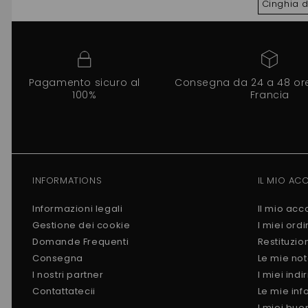
Cinghia d
Pagamento sicuro al
Consegna da 24 a 48 ore 
100%
Francia
INFORMATIONS
IL MIO AC
Informazioni legali
Il mio acc
Gestione dei cookie
I miei ordi
Domande Frequenti
Restituzio
Consegna
Le mie not
I nostri partner
I miei indir
Contattatecii
Le mie inf
I miei buo