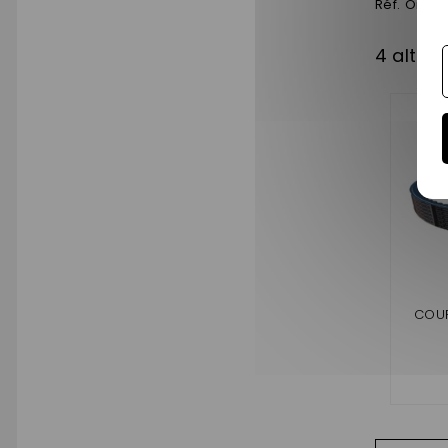
Réf. Origi
4 altri 
COUR
CARGO
M
PR