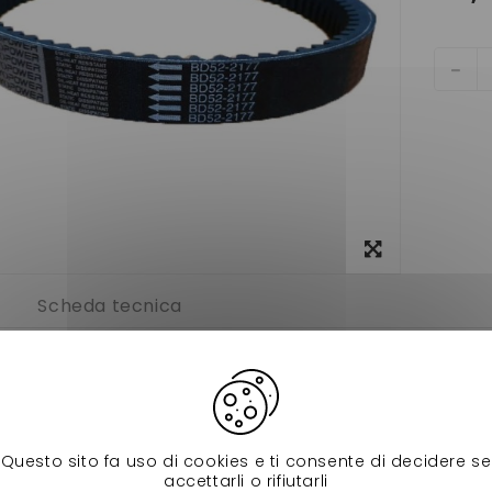
Visualizza
ingrandito
Scheda tecnica
variateur cargo,f8c,highland,mgo1,3 et 4 m8 moteur dci 887 vo
 sur
MICROCAR
mm
nnement
à l'unité
extérieur)
887mm
Questo sito fa uso di cookies e ti consente di decidere se
ièces
Courroie de variateur adaptable
accettarli o rifiutarli