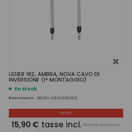
Visualizza
ingrandito
LIGIER 162, AMBRA, NOVA CAVO DI
INVERSIONE (1° MONTAGGIO)
En stock
Riferimento
NESSY LIG203001103
15,90 €
tasse incl.
25,90 € tasse incl.