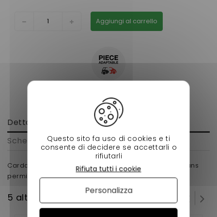
Aggiungi al carrello
Dettagli
Questo sito fa uso di cookies e ti
Scheda tecnica
consente di decidere se accettarli o
rifiutarli
Cardan- bellier jade gauche 600mm pour voiture sans
Rifiuta tutti i cookie
permis en adaptable.
Personalizza
5 altri prodotti della stessa categoria: