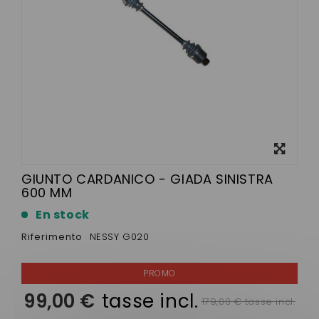
Visualizza
ingrandito
GIUNTO CARDANICO - GIADA SINISTRA
600 MM
En stock
Riferimento
NESSY G020
99,00 €
tasse incl.
179,00 € tasse incl.