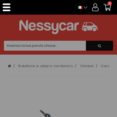
Pannello di gestione dei cookies
0
Riduttore e albero cardanico
Gimbal
Cardan B