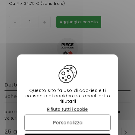
Ou 4 x 34,75 € (sans frais)
Aggiungi al carrello
Dettagli
Questo sito fa uso di cookies e ti
consente di decidere se accettarli o
Scheda tecnica
rifiutarli
Rifiuta tutti i cookie
pare choc arriere aixam 500 sl en matière fibre pour
voiture sans permis
Personalizza
25 altri prodotti della stessa categoria: