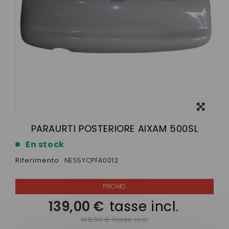
Visualizza
ingrandito
PARAURTI POSTERIORE AIXAM 500SL
En stock
Riferimento
NESSYCPFA0012
139,00 €
tasse incl.
149,00 € tasse incl.