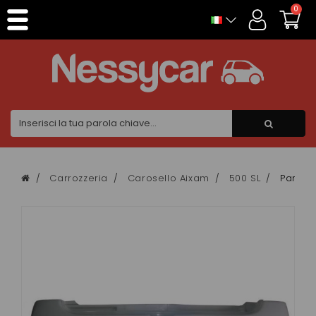
Pannello di gestione dei cookies
0
Carrozzeria
Carosello Aixam
500 SL
Paraurt