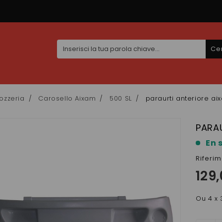
Ce
ozzeria
Carosello Aixam
500 SL
paraurti anteriore ai
PARAU
En 
Riferi
129
Ou 4 x 