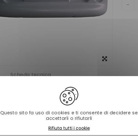
Visualizza
ingrandito
Scheda tecnica
c avant aixam 500 sl en fibre pour votre voiture sans permis
 avez trouvez votre pare choc aixam en matière fibre.
Questo sito fa uso di cookies e ti consente di decidere se
accettarli o rifiutarli
 prodotti della stessa categoria:
Rifiuta tutti i cookie