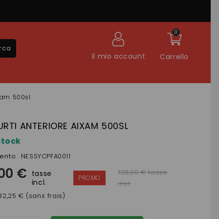
0
rca
Il mio account
Carrello
xam 500sl
RTI ANTERIORE AIXAM 500SL
stock
mento
NESSYCPFA0011
,00 €
139,00 € tasse
tasse
incl.
incl.
32,25 € (sans frais)