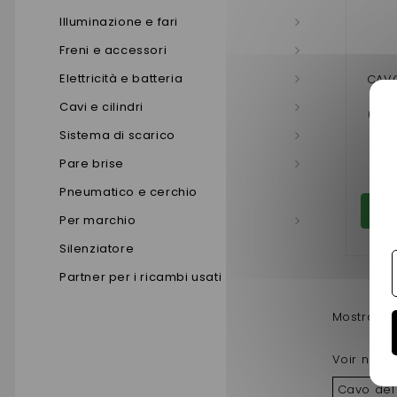
Illuminazione e fari
Freni e accessori
Elettricità e batteria
CAV
AI
Cavi e cilindri
(GAM
Sistema di scarico
Pare brise
Pneumatico e cerchio
Aggi
Per marchio
Silenziatore
Partner per i ricambi usati
Mostrando 
Voir nos a
Cavo del