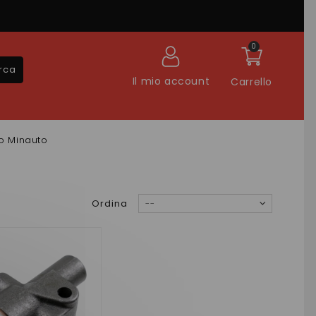
0
rca
Il mio account
Carrello
o Minauto
Ordina
--