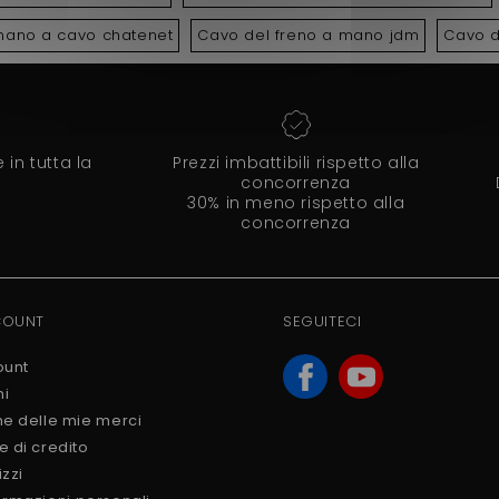
mano a cavo chatenet
Cavo del freno a mano jdm
Cavo d
in tutta la
Prezzi imbattibili rispetto alla
concorrenza
30% in meno rispetto alla
concorrenza
COUNT
SEGUITECI
ount
ni
ne delle mie merci
e di credito
izzi