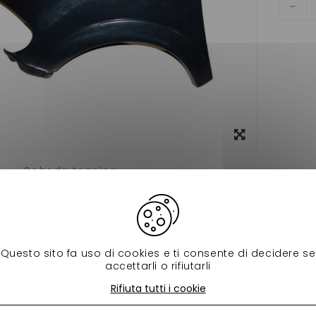
Visualizza
ingrandito
Scheda tecnica
 gauche ligier xtoo1 xtoo2 et xtoo max pour voiture sans permi
d'origine : 0187764
Questo sito fa uso di cookies e ti consente di decidere se
accettarli o rifiutarli
 prodotti della stessa categoria:
Rifiuta tutti i cookie