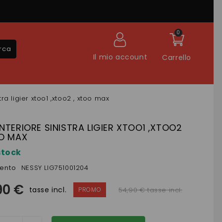
0
rca
Il mio account
Carrello
tra ligier xtoo1 ,xtoo2 , xtoo max
NTERIORE SINISTRA LIGIER XTOO1 ,XTOO2
OO MAX
stock
mento
NESSY LIG751001204
90 €
tasse incl.
54,90 € tasse incl.