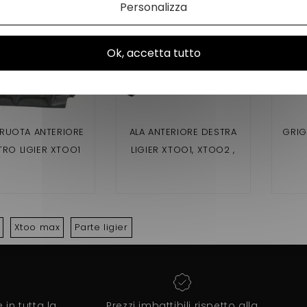
Personalizza
Ok, accetta tutto
RUOTA ANTERIORE
ALA ANTERIORE DESTRA
GRIG
TRO LIGIER XTOO1
LIGIER XTOO1, XTOO2 ,
OO2 XTOO MAX
XTOO MAX
Xtoo max
Parte ligier
in tutta la
Prezzi imbattibili rispetto alla