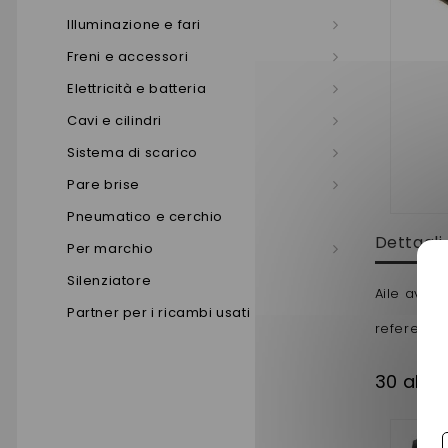
Illuminazione e fari
Freni e accessori
Elettricità e batteria
Cavi e cilindri
Sistema di scarico
Pare brise
Pneumatico e cerchio
Dettagli
Per marchio
Silenziatore
Aile avant
Partner per i ricambi usati
reference 
30 altri