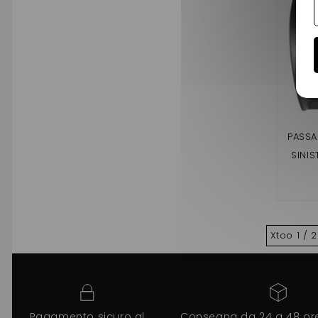
PASSA
SINIS
XT
Xtoo 1 / 2
Pagamento sicuro al
Consegna da 24 a 48 ore 