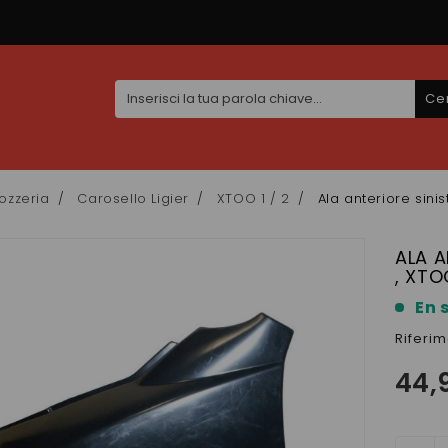
Ce
ozzeria
Carosello Ligier
XTOO 1 / 2
Ala anteriore sinis
ALA A
, XT
En 
Riferi
44,