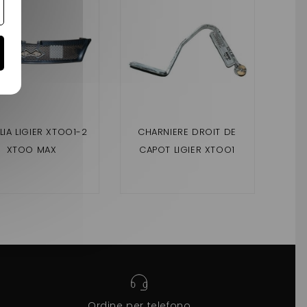
LIA LIGIER XTOO1-2
CHARNIERE DROIT DE
CHA
XTOO MAX
CAPOT LIGIER XTOO1
CA
XTOO2 ET XTOO MAX
XT
Ordine per telefono