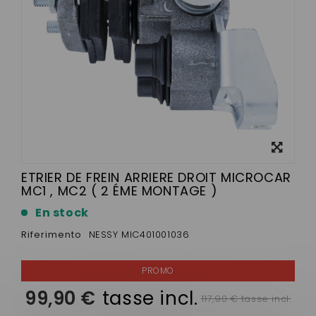
Visualizza
ingrandito
ETRIER DE FREIN ARRIERE DROIT MICROCAR
MC1 , MC2 ( 2 ÉME MONTAGE )
En stock
Riferimento
NESSY MIC401001036
99,90 €
tasse incl.
117,90 € tasse incl.