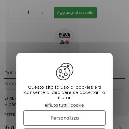
Aggiungi al carrello
Dettagli
Scheda tecnica
Questo sito fa uso di cookies e ti
consente di decidere se accettarli o
rifiutarli
ETRIER DE FREIN ARRIERE COTÉ PASSAGER D'ORIGINE
MICROCAR MC1 , MC2 ( 2 éme montage )
Rifiuta tutti i cookie
REFERENCE D'ORIGINE : 1003927
Personalizza
16 altri prodotti della stessa categoria: