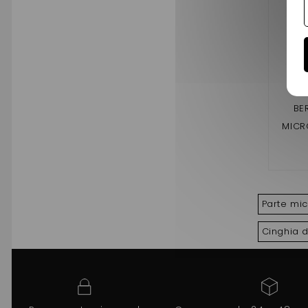
BE
MICR
Parte mi
Cinghia d