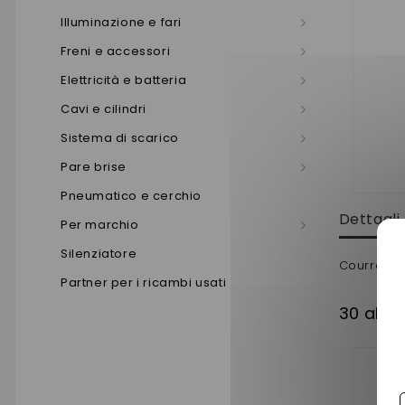
Illuminazione e fari
Freni e accessori
Elettricità e batteria
Cavi e cilindri
Sistema di scarico
Pare brise
Pneumatico e cerchio
Dettagli
Per marchio
Silenziatore
Courroie 
Partner per i ricambi usati
30 altri