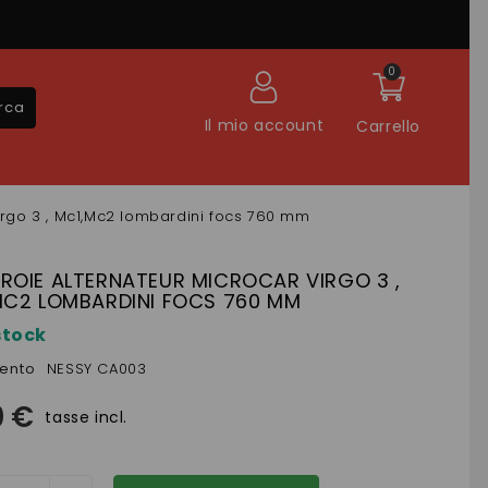
0
rca
Il mio account
Carrello
irgo 3 , Mc1,Mc2 lombardini focs 760 mm
ROIE ALTERNATEUR MICROCAR VIRGO 3 ,
MC2 LOMBARDINI FOCS 760 MM
stock
mento
NESSY CA003
0 €
tasse incl.