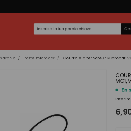
Ce
marchio
Parte microcar
Courroie alternateur Microcar V
COUR
MC1,
En 
Riferi
6,9