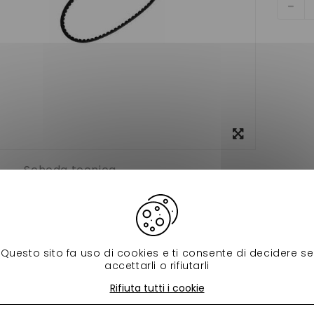
Visualizza
ingrandito
Scheda tecnica
alternateur microcar virgo,mc1,mc2 focs 760 mm pour voiture 
 prodotti della stessa categoria:
Questo sito fa uso di cookies e ti consente di decidere se
accettarli o rifiutarli
Rifiuta tutti i cookie