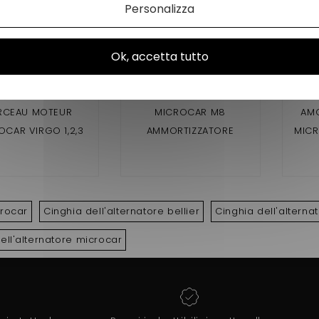
Personalizza
Ok, accetta tutto
RCEAU MOTEUR
MICROCAR M8
AMO
OCAR VIRGO 1,2,3
AMMORTIZZATORE
MICR
ANTERIORE , F8C , LIGIER
5 / 6
JSRC , DUÉ PRIMO
2ET
crocar
Cinghia dell'alternatore bellier
Cinghia dell'alterna
ell'alternatore microcar