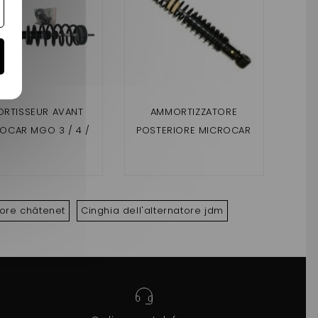
RTISSEUR AVANT
AMMORTIZZATORE
AM
OCAR MGO 3 / 4 /
POSTERIORE MICROCAR
MI
, LIGIER JS 50 PHASE
MC1 E MC2 (2°
(2
 3 DUÉ P85 / P88
MONTAGGIO + 20MM)
tore châtenet
Cinghia dell'alternatore jdm