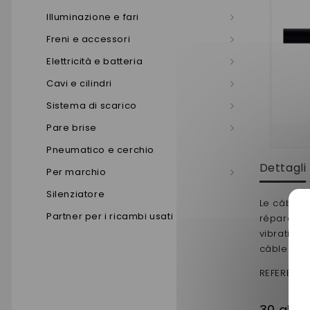
Illuminazione e fari
Freni e accessori
Elettricità e batteria
Cavi e cilindri
Sistema di scarico
Pare brise
Pneumatico e cerchio
Dettagli
Per marchio
Silenziatore
Le câble 
Partner per i ricambi usati
réparatio
vibrations
câble de l
REFERENCE
30 altri