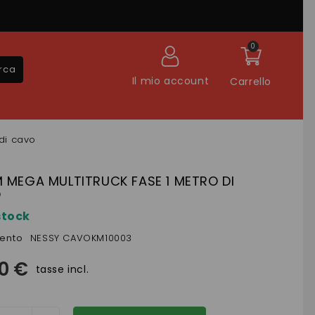
0
rca
Il mio account
Carrello
di cavo
 MEGA MULTITRUCK FASE 1 METRO DI
O
stock
mento
NESSY CAVOKM10003
90 €
tasse incl.