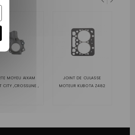
RTE MOYEU AIXAM
JOINT DE CULASSE
CUS
 CITY ,CROSSLINE ,
MOTEUR KUBOTA Z482
LIGI
SSOVER , COUPÉ ,
(AIXAM 4 PLACES)
 A PARTIR DE 2010,
MME IMPULSION ,
ION , SENSATION)