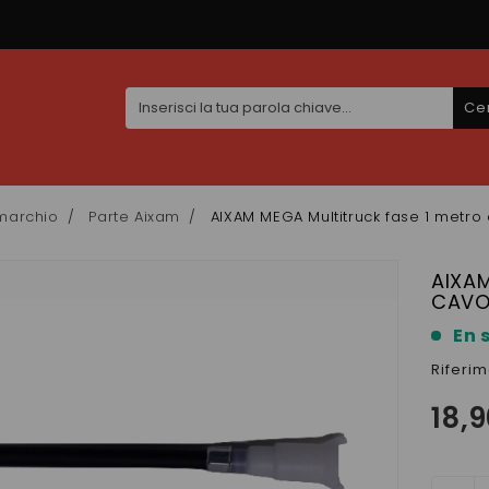
Ce
marchio
Parte Aixam
AIXAM MEGA Multitruck fase 1 metro 
AIXAM
CAV
En 
Riferi
18,