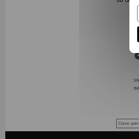
S
IN
400,50
1,A741
ROSSL
CR
Cavo per