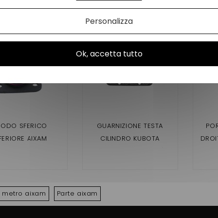
Personalizza
Ok, accetta tutto
NODO SFERICO
GUARNIZIONE TESTA
PO
FERIORE AIXAM
CILINDRO KUBOTA
DROIT
0.4,500.5,500SL,A72
Z402(AIXAM 2 POSTI)
CRO
,A751,CITY,SCOUTY,C
GTO (
INE,ROADLINE,GTO,
GA
OSSOVER,MEGA
VIS
 metro aixam
Parte aixam