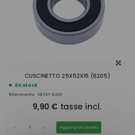
Visualizza
ingrandito
CUSCINETTO 25X52X15 (6205)
En stock
Riferimento
NESSY 6205
9,90 €
tasse incl.
Aggiungi al carrello