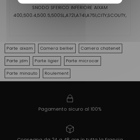
SNODO SFERICO INFERIORE AIXAM
400,500.4,500.5,500SL,A721,A741,A751,CITY,SCOUTY,
CROSSLINE,ROADLINE,GTO,CROSSOVER,MEGA
Parte aixam
Camera bellier
Camera chatenet
Parte jdm
Parte ligier
Parte microcar
Parte minauto
Roulement
Pagamento sicuro al 100%
Consegna da 24 a 48 ore in tutta la Francia