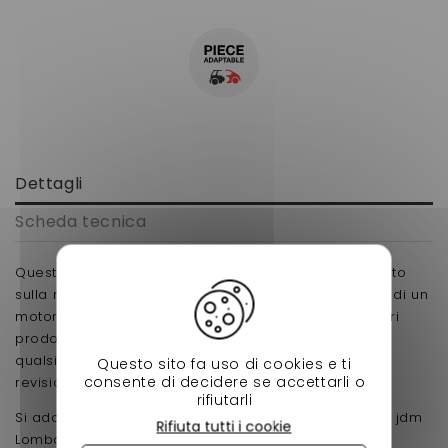
Dettagli
Scheda tecnica
Questo filtro dell'aria di forma rettangolare è adattato
sulla maggior parte delle auto senza licenza dotate di un
motore Lombardini focs bycilindre. Fa parte dei nostri
prodotti di punta per il suo prezzo basso che sfida
qualsiasi concorrenza e viene cambiato ad ogni
Questo sito fa uso di cookies e ti
consente di decidere se accettarli o
revisione ogni 5000 km.
rifiutarli
Si adatta a Ligier, Chatenet, Microcar, bellier, motore jdm
Rifiuta tutti i cookie
Lombardini focs