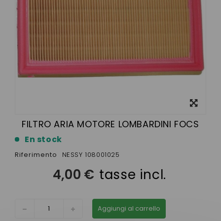
Visualizza
ingrandito
FILTRO ARIA MOTORE LOMBARDINI FOCS
En stock
Riferimento
NESSY 108001025
4,00 €
tasse incl.
Aggiungi al carrello