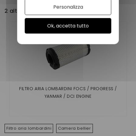
Personalizza
2 altri prodotti della stessa categoria:
Ok, accetta tutto
FILTRO ARIA LOMBARDINI FOCS / PROGRESS /
YANMAR / DCI ENGINE
Filtro aria lombardini
Camera bellier