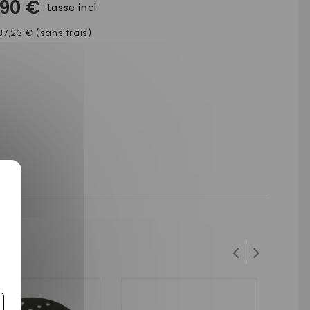
,90 €
tasse incl.
37,23 € (sans frais)
65 MM