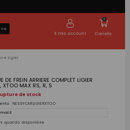
0
rca
Il mio account
Carrello
ore Ligier
E DE FREIN ARRIERE COMPLET LIGIER
 XTOO MAX RS, R, S
rupture de stock
mento
NESSYCARLIGIERXTOO
mi quando disponibile