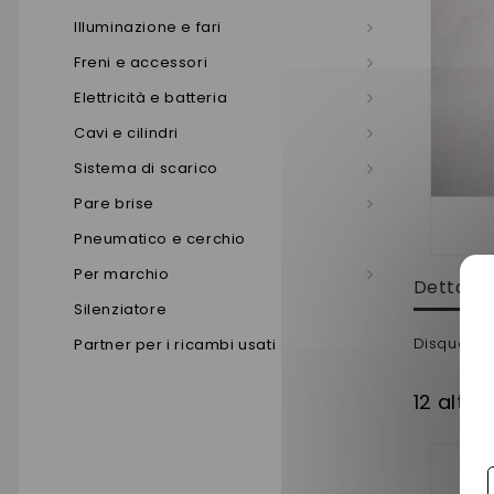
Illuminazione e fari
Freni e accessori
Elettricità e batteria
Cavi e cilindri
Sistema di scarico
Pare brise
Pneumatico e cerchio
Per marchio
Dettagli
Silenziatore
Disque de 
Partner per i ricambi usati
12 altri