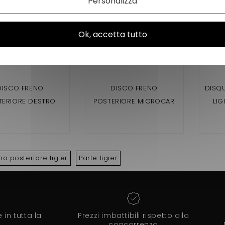
Personalizza
Ok, accetta tutto
DISCO FRENO
DISCO FRENO
DISQU
TERIORE DESTRO
POSTERIORE MICROCAR
LIG
 IXO ,JS50,JS 50 L ,
VIRGO 3, MC1, MC2 (1ª
MONTA
, MICROCAR MGO 1
VERSIONE) LIGIER NOVA,
 , 4 ,M8 ,F8C, DUE 2 ,
XTOO (1ª VERSIONE) JDM
MICR
E 3 , P85, P88
TITANE 3
E
no posteriore ligier
Parte ligier
in tutta la
Prezzi imbattibili rispetto alla
concorrenza