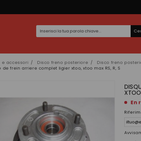
Ce
i e accessori
Disco freno posteriore
Disco freno posteri
 de frein arriere complet ligier xtoo, xtoo max RS, R, S
DISQU
XTOO,
En 
Riferi
Avvisa