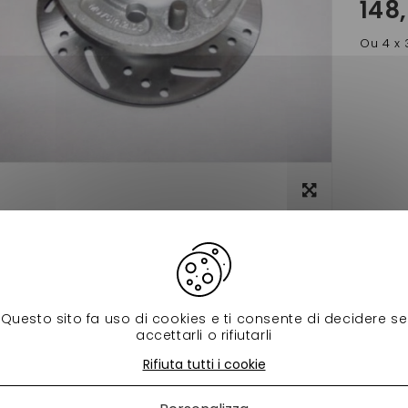
148
Ou 4 x 
Visualizza
ingrandito
Scheda tecnica
frein arriere complet ligier xtoo , xtoo max RS,R,S DIAMETRE 1
Questo sito fa uso di cookies e ti consente di decidere se
 prodotti della stessa categoria:
accettarli o rifiutarli
Rifiuta tutti i cookie