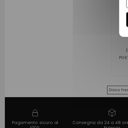
POS
LIGIER
JS RC
, 2 , 3
DU
Disco fre
Pagamento sicuro al
Consegna da 24 a 48 ore 
100%
Francia