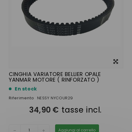
Visualizza
ingrandito
CINGHIA VARIATORE BELLIER OPALE
YANMAR MOTORE ( RINFORZATO )
En stock
Riferimento
NESSY NYCOUR29
34,90 €
tasse incl.
Aggiungi al carrello