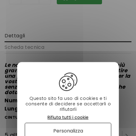
Dettagli
Scheda tecnica
Le nostre cinghie sono selezionati tra le più
grandi marche e qualità al fine di garantire
una performance durevole e longevità per la
vostra manutenzione della vostra auto
senza licenza di marchio BELLIER OPALE che
dotato di un motore YANMAR.
Questo sito fa uso di cookies e ti
Numero di parte IBC 8400 B32
11 AA 1181
consente di decidere se accettarli o
Lunghezza esterna 819
mm
rifiutarli
Rifiuta tutti i cookie
CINTURA RINFORZATA
Personalizza
5 altri prodotti della stessa categoria: