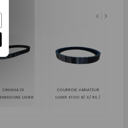
CINGHIA DI
COURROIE VARIATEUR
CO
SMISSIONE LIGIER
LIGIER XTOO R/ S/ RS /
LI
A, LUNGHEZZA NOVA
OPTIMAX , IXO , JS 50 , JS
,IXO
 MM (ADATTABILE)
50 L , JS RC (MOTEUR
50
LOMBARDINI DCI 887 MM
PR
) ADAPTABLE