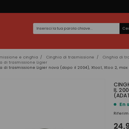
Ce
missione e cinghia
Cinghia di trasmissione
Cinghia di t
a di trasmissione Ligier
a di trasmissione Ligier nova (dopo il 2004), Xtoo1, Xtoo 2, ma
CINGH
IL 20
(ADAT
En 
Riferi
24,