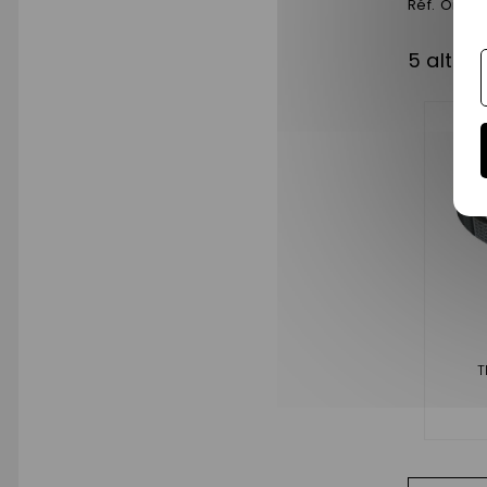
Réf. Origi
5 altri 
T
ADATT
DU
PROG