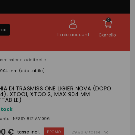
0
rca
Il mio account
Carrello
rasmissione adattabile
x 904 mm (adattabile)
IA DI TRASMISSIONE LIGIER NOVA (DOPO
04), XTOO1, XTOO 2, MAX 904 MM
TABILE)
stock
mento
NESSY B121AA1096
90 €
tasse incl.
29,90 € tasse incl.