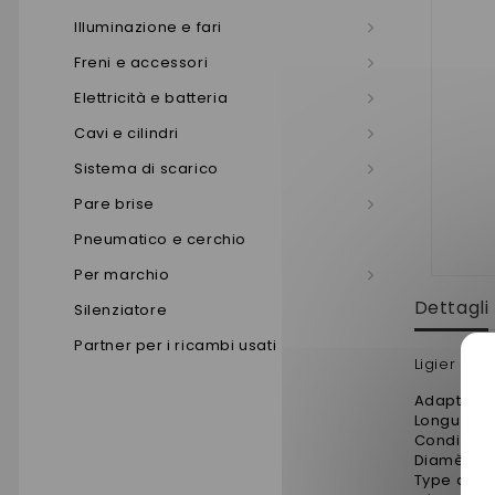
Illuminazione e fari
Freni e accessori
Elettricità e batteria
Cavi e cilindri
Sistema di scarico
Pare brise
Pneumatico e cerchio
Per marchio
Dettagli
Silenziatore
Partner per i ricambi usati
Ligier no
Adaptable
Longueur
Conditio
Diamètre (
Type de p