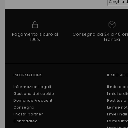
Cinghia d
Pagamento sicuro al
Consegna da 24 a 48 ore 
100%
Francia
INFORMATIONS
IL MIO AC
Informazioni legali
Il mio acc
Gestione dei cookie
I miei ordi
Domande Frequenti
Restituzio
Consegna
Le mie not
I nostri partner
I miei indir
Contattatecii
Le mie inf
I miei buo