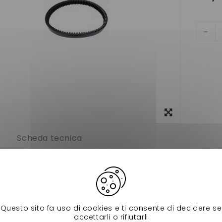
Visualizza
ingrandito
Scheda tecnica
va (avant 2004),xtoo,max 904mm pour voiture sans permis.
 sur
ligier
904 mm
nnement
à l'unité
extérieur)
904mm
Questo sito fa uso di cookies e ti consente di decidere se
ièces
Courroie de variateur adaptable
accettarli o rifiutarli