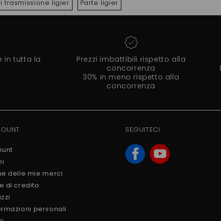
i trasmissione ligier
Parte ligier
in tutta la
Prezzi imbattibili rispetto alla
concorrenza
30% in meno rispetto alla
concorrenza
COUNT
SEGUITECI
ount
ni
ne delle mie merci
e di credito
izzi
ormazioni personali
ni