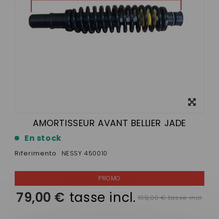
Visualizza
ingrandito
AMORTISSEUR AVANT BELLIER JADE
En stock
Riferimento
NESSY 450010
79,00 €
tasse incl.
109,00 € tasse incl.