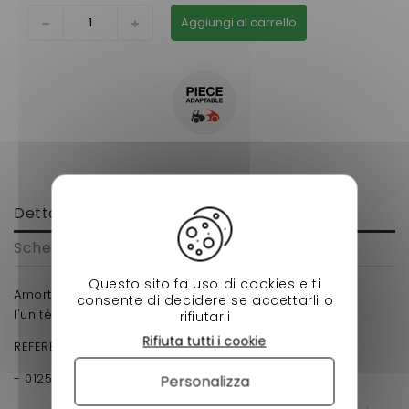
Aggiungi al carrello
Dettagli
Scheda tecnica
Questo sito fa uso di cookies e ti
Amortisseur avant Bellier Jade adaptable ( vendu a
consente di decidere se accettarli o
l'unité)
rifiutarli
Rifiuta tutti i cookie
REFERENCE D'ORIGINE :
- 01250501 -
Personalizza