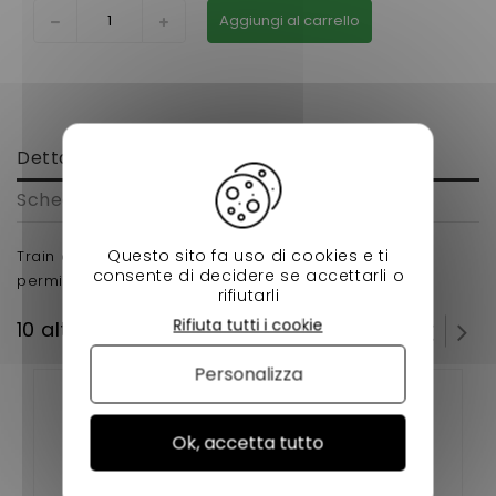
Aggiungi al carrello
Dettagli
Scheda tecnica
Questo sito fa uso di cookies e ti
Train arriere microcar virgo 1, 2 , 3 pour voiture sans
consente di decidere se accettarli o
permis.
rifiutarli
Rifiuta tutti i cookie
10 altri prodotti della stessa categoria:
Personalizza
Ok, accetta tutto