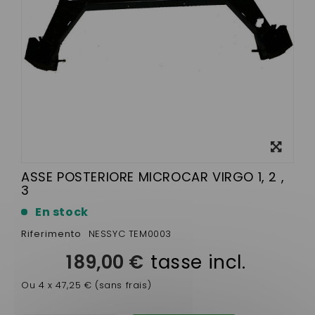
Visualizza
ingrandito
ASSE POSTERIORE MICROCAR VIRGO 1, 2 ,
3
En stock
Riferimento
NESSYC TEM0003
189,00 €
tasse incl.
Ou 4 x 47,25 € (sans frais)