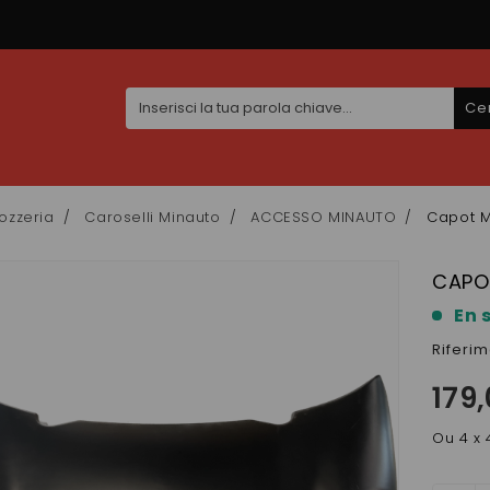
Ce
ozzeria
Caroselli Minauto
ACCESSO MINAUTO
Capot M
CAPO
En 
Riferi
179
Ou 4 x 