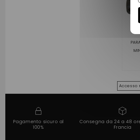
PAR
MI
Accesso 
Pagamento sicuro al
Consegna da 24 a 48 ore 
100%
Francia