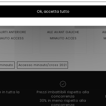
Ok, accetta tutto
AURTI ANTERIORE
AILE AVANT GAUCHE
AI
NAUTO ACCESS
MINAUTO ACCES
M
minauto
Accesso minauto/cross 2021
in tutta la
Prezzi imbattibili rispetto alla
concorrenza
30% in meno rispetto alla
concorrenza