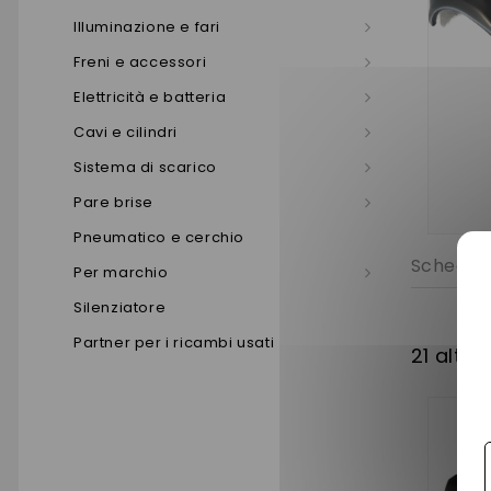
Illuminazione e fari
Freni e accessori
Elettricità e batteria
Cavi e cilindri
Sistema di scarico
Pare brise
Pneumatico e cerchio
Scheda 
Per marchio
Silenziatore
Partner per i ricambi usati
21 altri