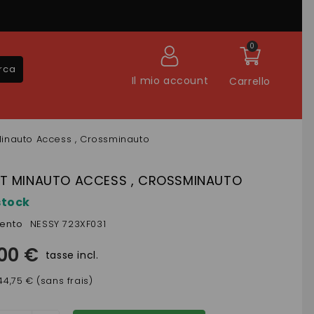
0
rca
Il mio account
Carrello
inauto Access , Crossminauto
T MINAUTO ACCESS , CROSSMINAUTO
stock
mento
NESSY 723XF031
,00 €
tasse incl.
44,75 € (sans frais)