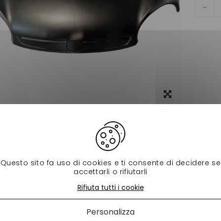
Visualizza
ingrandito
tecnica
 prodotti della stessa categoria:
Questo sito fa uso di cookies e ti consente di decidere se
accettarli o rifiutarli
Rifiuta tutti i cookie
Personalizza